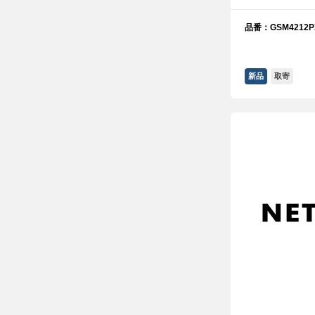
品番：GSM4212PX
新品
取寄