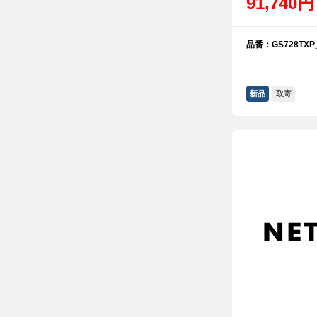
91,740円
品番：GS728TXP_
新品
取寄