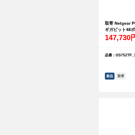
取寄 Netgear 
ギガビット48ポ
147,730
品番：GS752TP_3
新品
取寄