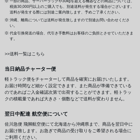
一部の商品、サーバーラックや30kgを超える機器などの商品については、
税抜30,000円以上のご購入でも、別途送料が発生する場合がございます。
送料が発生する際には別途ご案内致します、予めご了承ください。
沖縄、離島については送料が発生致しますので別途お問い合わせくださ
い。
代金引換発送の場合、代引き手数料はお客様のご負担とさせていただきま
す。
>>送料一覧はこちら
当日納品チャーター便
軽トラック便をチャーターして商品を確実にお届けいたします。
お届け時間など細かく設定できます、また商品が準備できている
のであればご入金確認次第で出荷することができます。軽トラッ
クの積載量であれば大きさ・個数などで送料が変わりません。
翌日中配達 航空便について
佐川急便 飛脚航空便にて北海道から沖縄県まで、商品を翌日中に
お届け致します。お急ぎで商品の受け取りをご希望される場合に
ご利用ください。