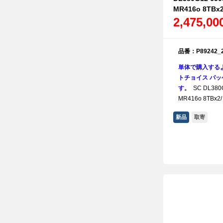
MR416o 8TB
2,475,0
品番：P89242_
単体で購入する
トチョイス パッケ
す。
SC DL380G
MR416o 8TBx2
新品
取寄