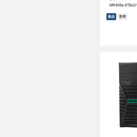
MR408p 8TBx2
新品
取寄