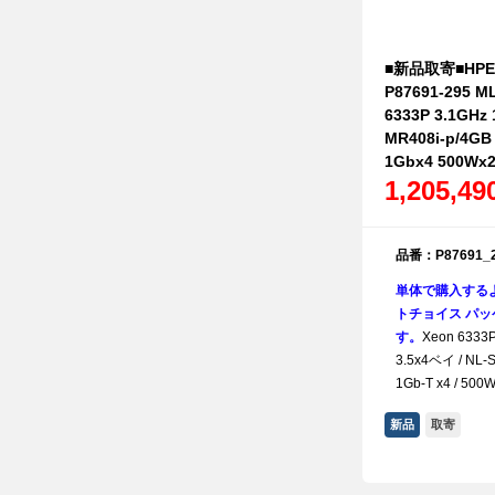
■新品取寄■HPE S
P87691-295 M
6333P 3.1GHz
MR408i-p/4GB
1Gbx4 500Wx
1,205,4
品番：P87691_
単体で購入する
トチョイス パッケ
す。
Xeon 6333P
3.5x4ベイ / NL-S
1Gb-T x4 / 50
新品
取寄