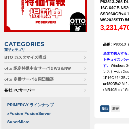
P83513-295 D
16C 64GB NS2
SSD960GBx4 
WS2025STD 
3,231,4
CATEGORIES
品番：P83513_
商品カテゴリ
単体で購入する
BTO カスタマイズ構成
トチョイス パッケ
す。
Windows Se
otto 認定特選中古サーバ＆WS＆NW
ンストール / Xeon 
1P16C / 64GB /
otto 定番サーバ＆周辺機器
u(480GBx2 M.2 
/ MR408i-o / 1
各社 PCサーバー
PRIMERGY ラインナップ
新品
取寄
xFusion FusionServer
SuperMicro