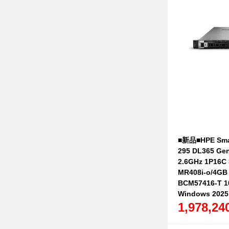
■新品■HPE Smar
295 DL365 Ge
2.6GHz 1P16
MR408i-o/4GB
BCM57416-T 
Windows 20
1,978,2