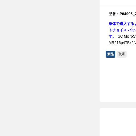
品番：P84095_
単体で購入する
トチョイス パッケ
す。
SC MicroS
MR216p4TBx2
新品
取寄