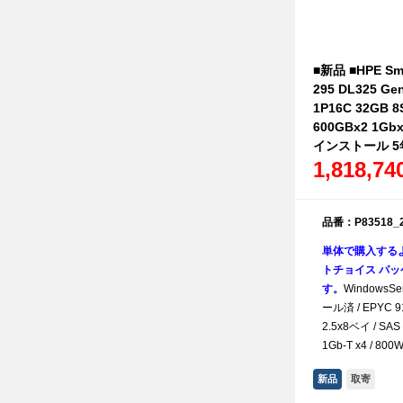
■新品 ■HPE Sma
295 DL325 Ge
1P16C 32GB 8
600GBx2 1Gbx
インストール 5
1,818,7
品番：P83518_
単体で購入する
トチョイス パッケ
す。
WindowsSe
ール済 / EPYC 911
2.5x8ベイ / SAS 
1Gb-T x4 / 80
新品
取寄