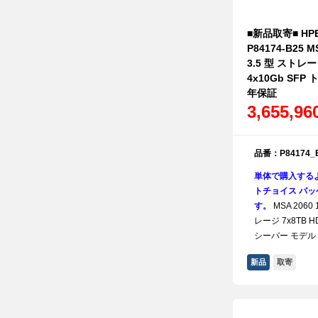
■新品取寄■ HPE 
P84174-B25 MS
3.5 型 ストレー
4x10Gb SF
年保証
3,655,9
品番：P84174_
単体で購入する
トチョイス パッケ
す。
MSA 2060 
レージ 7x8TB H
シーバー モデル
新品
取寄