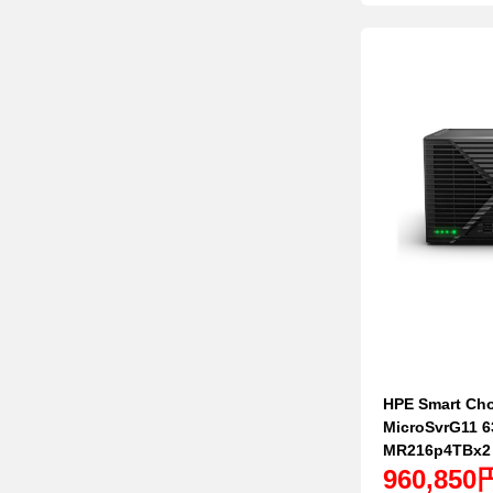
HPE Smart Cho
MicroSvrG11 
MR216p4TBx
960,850