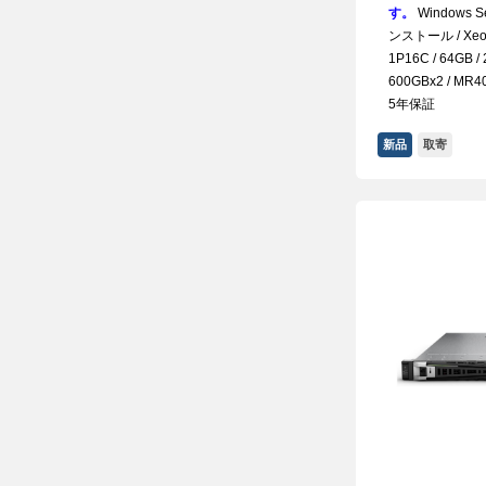
す。
Windows Se
ンストール / Xeon 
1P16C / 64GB /
600GBx2 / MR408
5年保証
新品
取寄