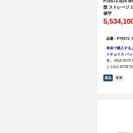
P76572-B25 MS
型 ストレージ 12x
保守
5,534,1
品番：P76572_
単体で購入する
トチョイス パッケ
す。
MSA 2070 
ジ 12x1.92TB S
新品
取寄