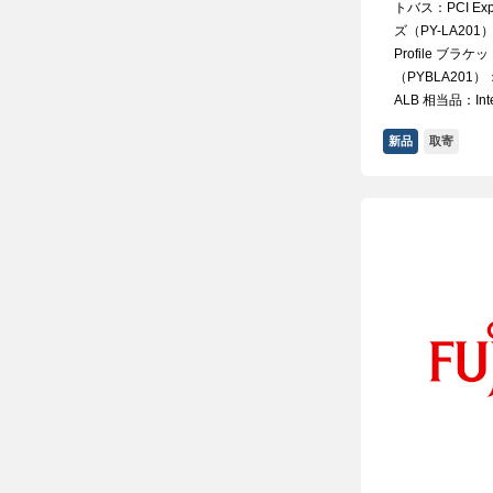
トバス：PCI Ex
ズ（PY-LA201）：
Profile ブラ
（PYBLA201）：F
ALB 相当品：Intel
新品
取寄