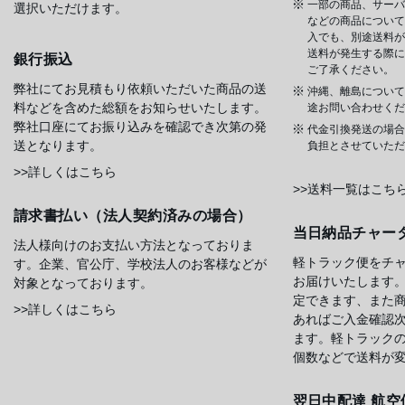
一部の商品、サーバ
選択いただけます。
などの商品については
入でも、別途送料が
送料が発生する際に
銀行振込
ご了承ください。
弊社にてお見積もり依頼いただいた商品の送
沖縄、離島について
料などを含めた総額をお知らせいたします。
途お問い合わせくだ
弊社口座にてお振り込みを確認でき次第の発
代金引換発送の場合
送となります。
負担とさせていただ
>>詳しくはこちら
>>送料一覧はこち
請求書払い（法人契約済みの場合）
当日納品チャー
法人様向けのお支払い方法となっておりま
軽トラック便をチ
す。企業、官公庁、学校法人のお客様などが
お届けいたします
対象となっております。
定できます、また
>>詳しくはこちら
あればご入金確認
ます。軽トラック
個数などで送料が
翌日中配達 航空