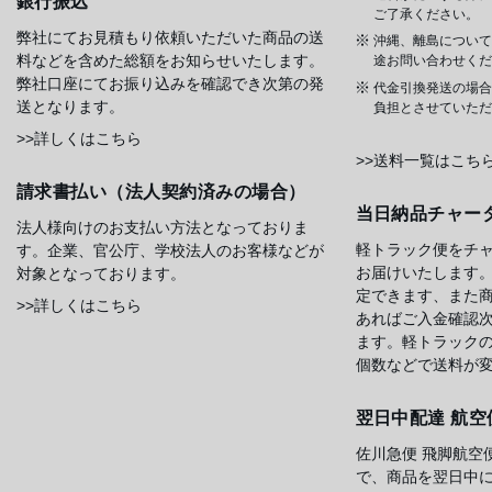
銀行振込
ご了承ください。
弊社にてお見積もり依頼いただいた商品の送
沖縄、離島について
料などを含めた総額をお知らせいたします。
途お問い合わせくだ
弊社口座にてお振り込みを確認でき次第の発
代金引換発送の場合
送となります。
負担とさせていただ
>>詳しくはこちら
>>送料一覧はこち
請求書払い（法人契約済みの場合）
当日納品チャー
法人様向けのお支払い方法となっておりま
軽トラック便をチ
す。企業、官公庁、学校法人のお客様などが
お届けいたします
対象となっております。
定できます、また
>>詳しくはこちら
あればご入金確認
ます。軽トラック
個数などで送料が
翌日中配達 航空
佐川急便 飛脚航空
で、商品を翌日中