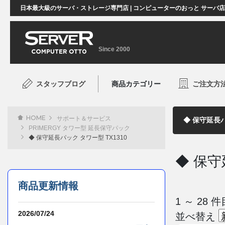
日本最大級のサーバ・ストレージ専門店 | コンピューターのおっと サーバ
Since 2000
スタッフブログ
商品カテゴリー
ご注文方
HOME
サポート＆サービス
PRIMERGY タワー型 延長保守パック
◆ 保守延長パック タワー型 TX1310
◆ 保守
商品更新情報
1 ～ 28
2026/07/24
並べ替え