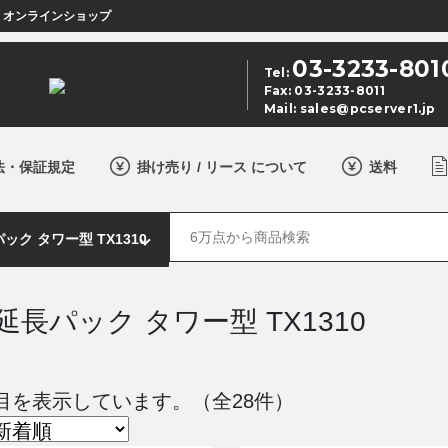
店 オンラインショップ
03-3233-801
Tel:
Fax: 03-3233-8011
Mail:
sales@pcserver1.jp
法・保証規定
掛け売り / リース について
送料
延長パック タワー型 TX1310
 件目を表示しています。（全28件）