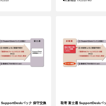
X1310
■対象機器 TX1310 M3
SupportDeskパック 保守交換
取寄 富士通 SupportDesk