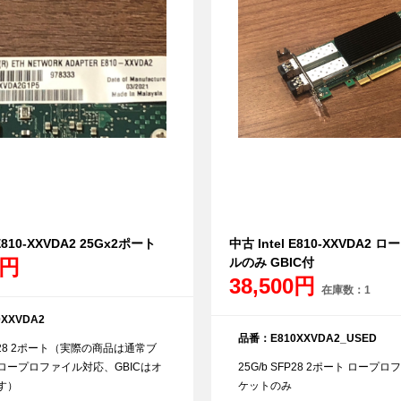
 E810-XXVDA2 25Gx2ポート
中古 Intel E810-XXVDA2
0円
ルのみ GBIC付
38,500円
在庫数：1
XXVDA2
品番：E810XXVDA2_USED
FP28 2ポート（実際の商品は通常ブ
ロープロファイル対応、GBICはオ
25G/b SFP28 2ポート
ロープロフ
す）
ケットのみ