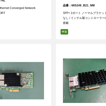
T4L
品番：665249_B21_NM
Ethernet Converged Network
PORT
SFP+ 2ポート ノーマルブラケットの
なし / インテル製コントローラー(Int
搭載
中古