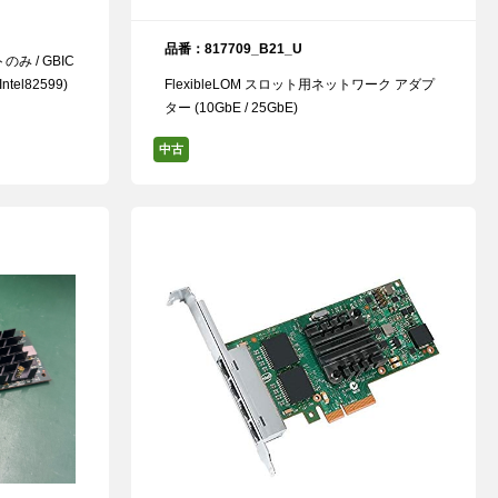
品番：817709_B21_U
み / GBIC
el82599)
FlexibleLOM スロット用ネットワーク アダプ
ター (10GbE / 25GbE)
中古