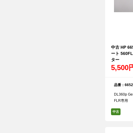
中古 HP 665
ート 560F
ター
5,50
品番：6652
DL360p G
FLR専用
中古