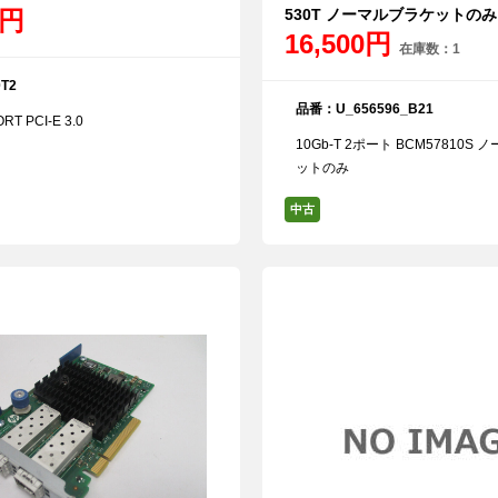
0円
530T ノーマルブラケットのみ
16,500円
在庫数：1
T2
品番：U_656596_B21
RT PCI-E 3.0
10Gb-T 2ポート BCM57810S
ットのみ
中古