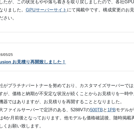
したが、この状況もやや落ち着きを取り戻しましたので、各社GP
なりました。
GPUサーバーサイト
にて掲載中です。構成変更のお
ださい。
6/05/25
Fusion お見積り再開致しました！
社がプラチナパートナーを努めており、カスタマイズサーバーでは多数
すが、価格と納期が不安定な状況が続くことからお見積りを一時中
機器ではありますが、お見積りを再開することとなりました。
大ファイルサーバーで定評のある、5288V7の
500TB
と
1PB
モデルが
は4か月前後となっております。他モデルも価格確認後、随時掲載
しくお願い致します。