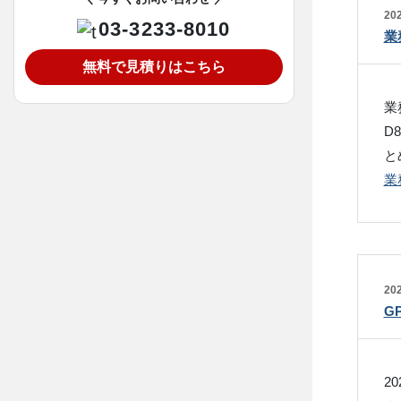
202
03-3233-8010
業
無料で見積りはこちら
業
D
と
業
202
G
2