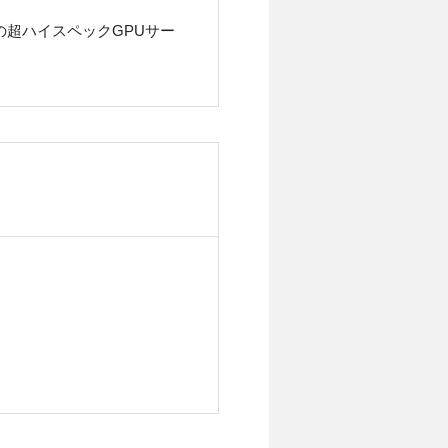
載済みの超ハイスペックGPUサー
！