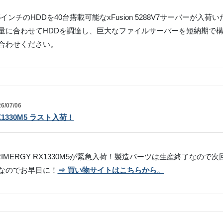
.5インチのHDDを40台搭載可能なxFusion 5288V7サーバーが
量に合わせてHDDを調達し、巨大なファイルサーバーを短納期で
合わせください。
6/07/06
X1330M5 ラスト入荷！
RIMERGY RX1330M5が緊急入荷！製造パーツは生産終了なので
なのでお早目に！
⇒ 買い物サイトはこちらから。