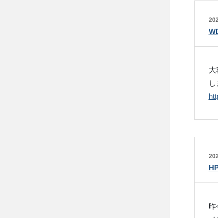
202
W
大
し
ht
202
H
昨