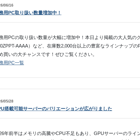
6/06/16
務用PC取り扱い数量増加中！
務用PCの取り扱い数量が大幅に増加中！本日より掲載の大人気のク
80ZPPT-AAAA）など、在庫数2,000台以上の豊富なラインナッ
め買いの大チャンスです！ぜひご覧ください。
務用PC一覧
6/05/28
PU搭載可能サーバーのバリエーションが広がりました
026年前半はメモリの高騰やCPU不足もあり、GPUサーバーのラ