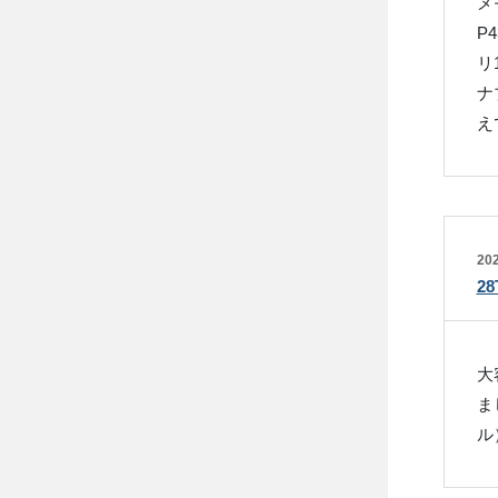
メ
P
リ
ナ
え
202
2
大
ま
ル