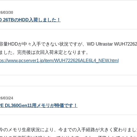
6/03/30
D 26TBのHDD入荷しました！
容量HDDが中々入手できない状況ですが、WD Ultrastar WUH722626
ました。完売後は次回入荷未定となります。
tps://www.pcserver1.jp/item/WUH722626ALE6L4_NEW.html
6/03/24
PE DL360Gen11用メモリが特価です！
今のメモリ生産状況により、今までの入手経路が大きく変わりまし