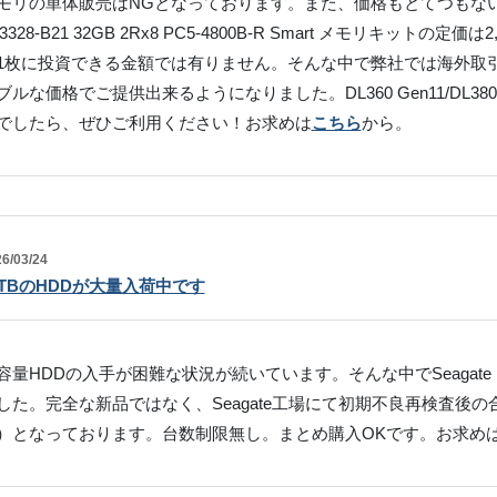
モリの単体販売はNGとなっております。また、価格もとてつもな
43328-B21 32GB 2Rx8 PC5-4800B-R Smart メモリキットの定
1枚に投資できる金額では有りません。そんな中で弊社では海外取
ブルな価格でご提供出来るようになりました。DL360 Gen11/DL38
でしたら、ぜひご利用ください！お求めは
こちら
から。
6/03/24
8TBのHDDが大量入荷中です
容量HDDの入手が困難な状況が続いています。そんな中でSeagate 
した。完全な新品ではなく、Seagate工場にて初期不良再検査後
）となっております。台数制限無し。まとめ購入OKです。お求め