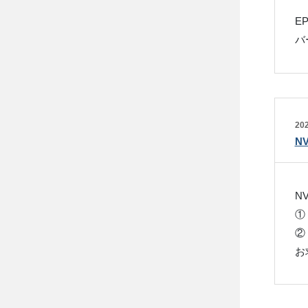
E
バ
202
NV
N
①
② 
お