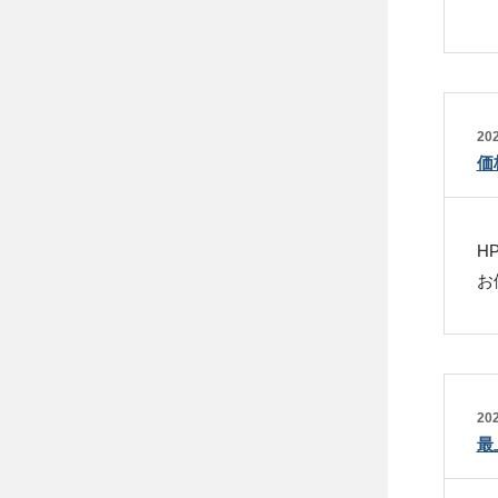
202
価
HP
お
202
最