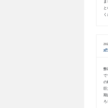
ま
と
く
202
x
弊
で
の
巨
期
ろ