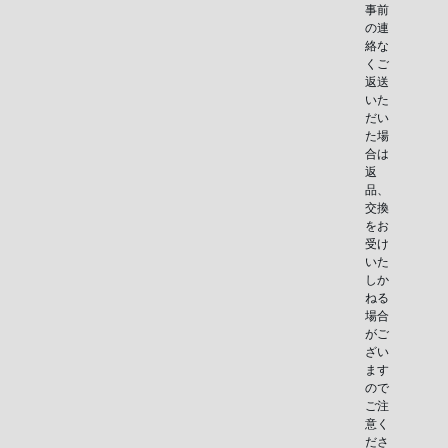
事前
の連
絡な
くご
返送
いた
だい
た場
合は
返
品、
交換
をお
受け
いた
しか
ねる
場合
がご
ざい
ます
ので
ご注
意く
ださ