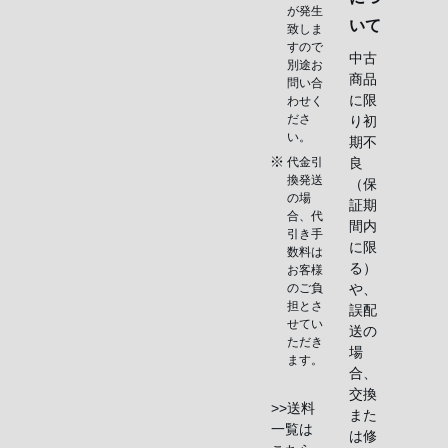
が発生
いて
致しま
すので
中古
別途お
商品
問い合
に限
わせく
ださ
り初
い。
期不
代金引
良
換発送
（保
の場
証期
合、代
間内
引き手
に限
数料は
る）
お客様
のご負
や、
担とさ
誤配
せてい
送の
ただき
場
ます。
合、
交換
>>送料
また
一覧は
は修