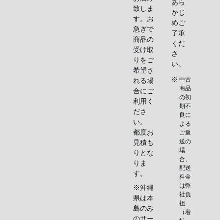
あら
致しま
かじ
す。お
めご
急ぎで
了承
商品の
くだ
受け取
さ
りをご
い。
希望さ
中古
れる場
商品
合にご
の初
利用く
期不
ださ
良に
い。
よる
都度お
ご返
送の
見積も
場
りとな
合、
りま
配送
す。
料金
は弊
※沖縄
社負
県は本
担
島のみ
（着
のサー