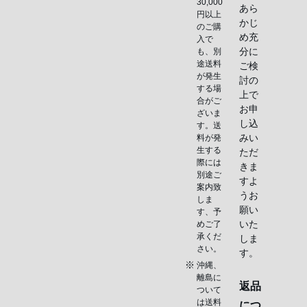
30,000
あら
円以上
かじ
のご購
め充
入で
分に
も、別
途送料
ご検
が発生
討の
する場
上で
合がご
お申
ざいま
し込
す。送
みい
料が発
生する
ただ
際には
きま
別途ご
すよ
案内致
うお
しま
願い
す、予
いた
めご了
承くだ
しま
さい。
す。
沖縄、
離島に
返品
ついて
は送料
につ