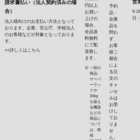
営
請求書払い（法人契約済みの場
円以上
予約
合）
9:
お買い
品・
日
上げの
在庫
法人様向けのお支払い方法となって
場合、
品を
おります。企業、官公庁、学校法人
全品送
問わ
のお客様などが対象となっておりま
料無料
ず、
す。
にて配
お客
>>詳しくはこちら
送致し
様ご
ます。
都合
によ
一部の
る注
商品、
文の
サーバ
キャ
ーラッ
クや
ンセ
30kg
ルは
を超え
お受
る機器
けし
などの
てお
商品に
りま
ついて
は、税
せ
抜
ん。