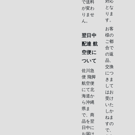
対応
で送料
とな
が変わ
りま
りませ
す。
ん。
お客
様の
翌日中
ご都
配達 航
合で
空便に
の返
品、
ついて
交換
佐川急
につ
便 飛脚
きま
航空便
して
にて北
はお
海道か
受け
ら沖縄
いた
県ま
しか
で、商
ねま
品を翌
すの
日中に
で、
お届け