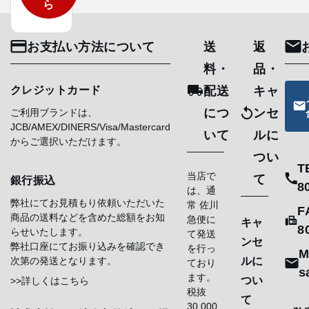
ら
お支払い方法について
送
返
料・
品・
クレジットカード
配送
キャ
につ
ンセ
ご利用ブランドは、
JCB/AMEX/DINERS/Visa/Mastercard
いて
ルに
からご選択いただけます。
つい
T
当店で
て
銀行振込
8
は、通
弊社にてお見積もり依頼いただいた
常 佐川
F
商品の送料などを含めた総額をお知
急便に
キャ
8
らせいたします。
て発送
ンセ
弊社口座にてお振り込みを確認でき
を行っ
M
次第の発送となります。
ルに
ており
s
ます。
つい
>>詳しくはこちら
税抜
て
30,000