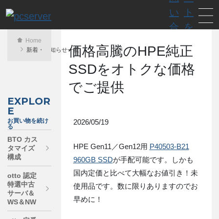
Home
価格高騰のHPE純正
新着・お知らせ一覧
SSDをオトクな価格
でご提供
EXPLOR
E
お買い物を続け
2026/05/19
る
BTO カス
HPE Gen11／Gen12用
P40503-B21
タマイズ
構成
960GB SSD
が手配可能です。しかも
国内定価と比べて大幅なお値引き！未
otto 認定
特選中古
使用品です。数に限りありますのでお
サーバ＆
早めに！
WS＆NW