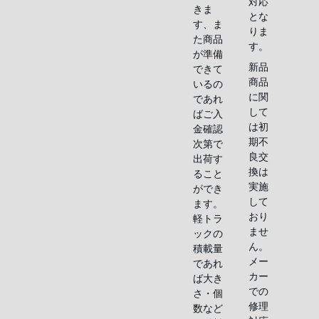
対応
きま
とな
す、ま
りま
た商品
す。
が準備
新品
できて
商品
いるの
に関
であれ
して
ばご入
は初
金確認
期不
次第で
良交
出荷す
換は
ること
実施
ができ
して
ます。
おり
軽トラ
ませ
ックの
ん。
積載量
メー
であれ
カー
ば大き
での
さ・個
修理
数など