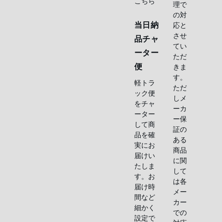
こちら
理で
の対
当日納
応と
させ
品チャ
てい
ーター
ただ
便
きま
す。
軽トラ
ただ
ック便
しメ
をチャ
ーカ
ーター
ー保
して商
証の
品を確
ある
実にお
商品
届けい
に関
たしま
して
す。お
は各
届け時
メー
間など
カー
細かく
での
設定で