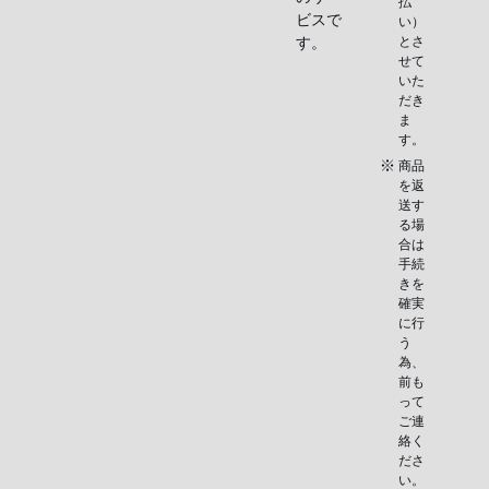
払
ビスで
い）
す。
とさ
せて
いた
だき
ま
す。
商品
を返
送す
る場
合は
手続
きを
確実
に行
う
為、
前も
って
ご連
絡く
ださ
い。