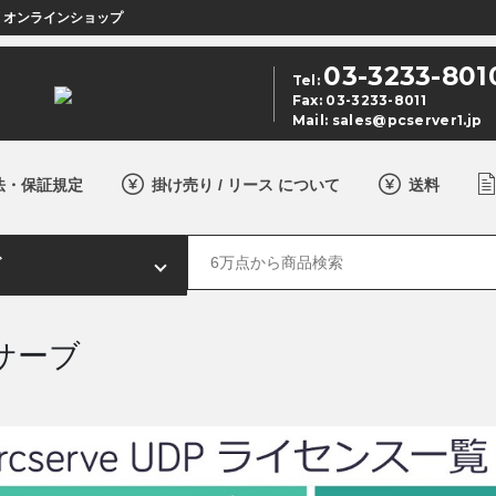
店 オンラインショップ
03-3233-801
Tel:
Fax: 03-3233-8011
Mail:
sales@pcserver1.jp
法・保証規定
掛け売り / リース について
送料
サーブ