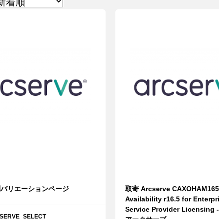
品別バリエーションページ
取寄 Arcserve CAXOHAM165
Availability r16.5 for Enterpr
Service Provider Licensing 
ERVE_SELECT