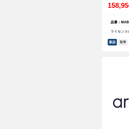
158,9
品番：MABL
ライセンス
新品
取寄