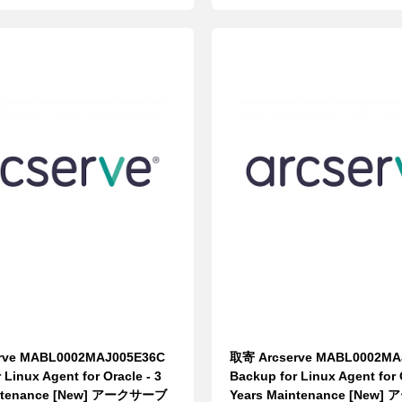
rve MABL0002MAJ005E36C
取寄 Arcserve MABL0002MA
 Linux Agent for Oracle - 3
Backup for Linux Agent for O
intenance [New] アークサーブ
Years Maintenance [New