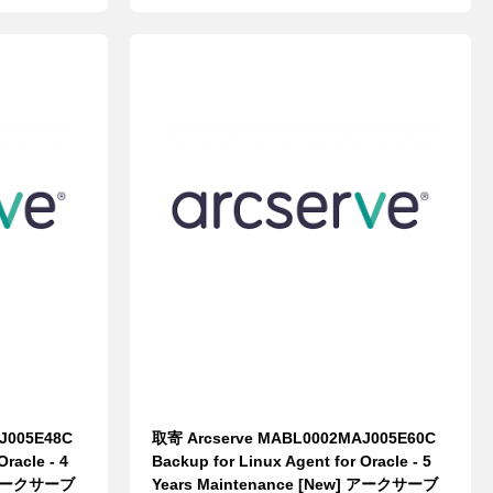
J005E48C
取寄 Arcserve MABL0002MAJ005E60C
racle - 4
Backup for Linux Agent for Oracle - 5
] アークサーブ
Years Maintenance [New] アークサーブ