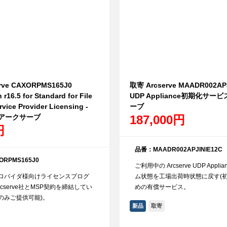
rve CAXORPMS165J0
取寄 Arcserve MAADR002AP
 r16.5 for Standard for File
UDP Appliance初期化サー
rvice Provider Licensing -
ーブ
e アークサーブ
187,000円
円
品番：MAADR002APJINIE12C
RPMS165J0
ご利用中の Arcserve UDP Appl
ロバイダ様向けライセンスプログ
ム状態を工場出荷時状態に戻す(初
rcserve社とMSP契約を締結してい
めの有償サービス。
のみご提供可能)。
新品
取寄