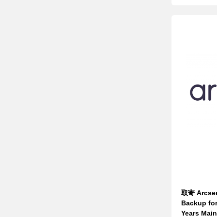
取寄 Arcse
Backup for
Years Ma