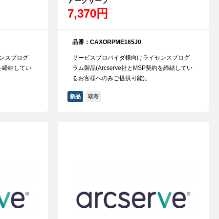
アークサーブ
7,370円
品番：CAXORPME165J0
ンスプログ
サービスプロバイダ様向けライセンスプログ
約を締結してい
ラム製品(Arcserve社とMSP契約を締結してい
るお客様へのみご提供可能)。
新品
取寄