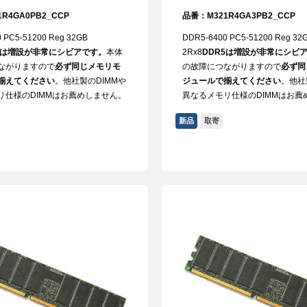
R4GA0PB2_CCP
品番：M321R4GA3PB2_CCP
 PC5-51200 Reg 32GB
DDR5-6400 PC5-51200 Reg 32
5は増設が非常にシビアです。
本体
2Rx8
DDR5は増設が非常にシビ
ながりますので
必ず同じメモリモ
の故障につながりますので
必ず同
揃えてください
。他社製のDIMMや
ジュールで揃えてください
。他社
リ仕様のDIMMはお薦めしません。
異なるメモリ仕様のDIMMはお薦
新品
取寄