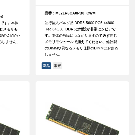
品番：M321R8GA0PB0_CWM
GB
アです。
本体
並行輸入バルグ品 DDR5-5600 PC5-44800
じメモリモ
Reg 64GB。
DDR5は増設が非常にシビアで
製のDIMMや
す。
本体の故障につながりますので
必ず同じ
めしません。
メモリモジュールで揃えてください
。他社製
のDIMMや異なるメモリ仕様のDIMMはお薦め
しません。
新品
取寄