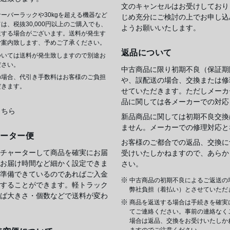
文のキャンセルはお受けしており
ーバーラックや30kgを超える機器など
じめ充分にご検討の上でお申し込
は、税抜30,000円以上のご購入でも、
ようお願いいたします。
生する場合がございます。送料が発生す
ご案内致します、予めご了承ください。
返品について
ついては送料が発生致しますので別途お
ださい。
中古商品に限り初期不良（保証期
の場合、代引き手数料はお客様のご負担
や、誤配送の場合、交換または修
だきます。
せていただきます。ただしメーカ
品に関しては各メーカーでの対応
こちら
新品商品に関しては初期不良交換
ません。メーカーでの修理対応と
ャーター便
お客様のご都合での返品、交換に
チャーターして商品を確実にお届
受けいたしかねますので、あらか
お届け時間など細かく設定できま
さい。
準備できているのであればご入金
中古商品の初期不良によるご返送の
することができます。軽トラック
弊社負担（着払い）とさせていただ
ば大きさ・個数などで送料が変わ
商品を返送する場合は手続きを確実
てご連絡ください。事前の連絡なく
場合は返品、交換をお受けいたしか
ますのでご注意ください