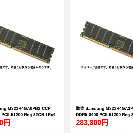
ng M321R4GA0PB2-CCP
取寄 Samsung M321R4GA3P
 PC5-51200 Reg 32GB 1Rx4
DDR5-6400 PC5-51200 Reg 
00円
283,800円