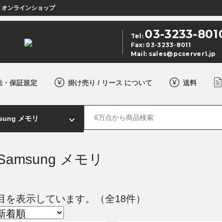
店 オンラインショップ
03-3233-801
Tel:
Fax: 03-3233-8011
Mail:
sales@pcserver1.jp
法・保証規定
掛け売り / リース について
送料
n Samsung メモリ
 件目を表示しています。（全18件）