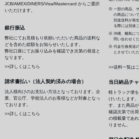
JCB/AMEX/DINERS/Visa/Mastercard からご選択
一部の商品、サ
いただけます。
の商品について
別途送料が発
る際には別途
銀行振込
沖縄、離島に
弊社にてお見積もり依頼いただいた商品の送料な
問い合わせく
どを含めた総額をお知らせいたします。
代金引換発送
弊社口座にてお振り込みを確認でき次第の発送と
とさせていた
なります。
>>詳しくはこちら
>>送料一覧は
請求書払い（法人契約済みの場合）
当日納品チ
法人様向けのお支払い方法となっております。企
軽トラック便を
業、官公庁、学校法人のお客様などが対象となっ
けいたします。
ております。
す、また商品が
確認次第で出荷
>>詳しくはこちら
の積載量であれ
りません。