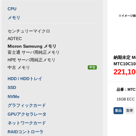
CPU
メモリ
センチュリーマイクロ
ADTEC
Micron Samsung メモリ
富士通 サーバ用純正メモリ
納期未定 Mic
HPE サーバ用純正メモリ
MTC10C10
中古 メモリ
中古
221,1
HDD / HDDトレイ
SSD
品番：MTC1
NVMe
16GB ECC 
グラフィックカード
新品
取寄
GPUアクセラレータ
ネットワークカード
RAIDコントローラ