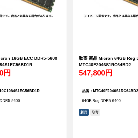
ron 16GB ECC DDR5-5600
取寄 新品 Micron 64GB Reg 
84S1EC56BD1R
MTC40F2046S1RC64BD2
00円
547,800円
0C1084S1EC56BD1R
品番：MTC40F2046S1RC64BD
DDR5-5600
64GB Reg DDR5-6400
新品
取寄