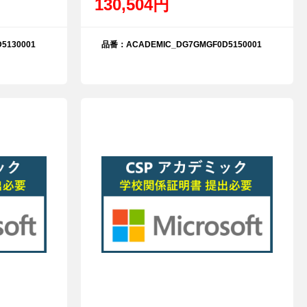
130,504円
5130001
品番：ACADEMIC_DG7GMGF0D5150001