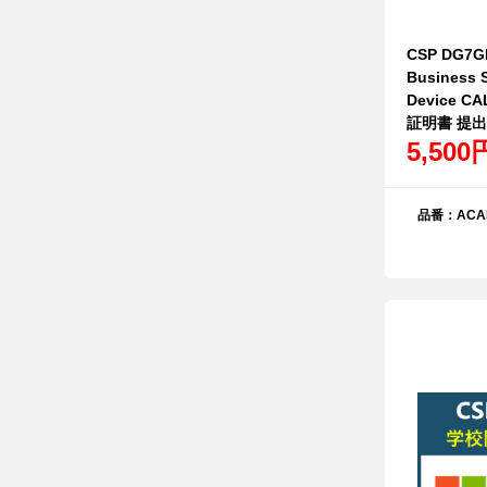
CSP DG7GM
Business S
Device 
証明書 提
5,500
品番：ACAD