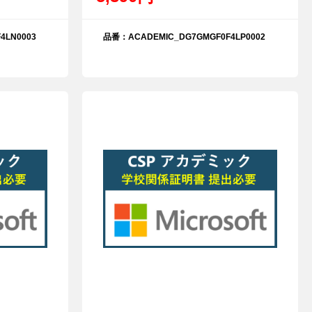
4LN0003
品番：ACADEMIC_DG7GMGF0F4LP0002