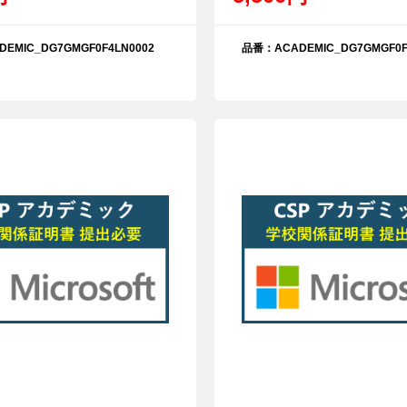
EMIC_DG7GMGF0F4LN0002
品番：ACADEMIC_DG7GMGF0F