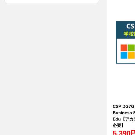
CSP DG7GM
Business S
Edu【アカ
必要】
5,390