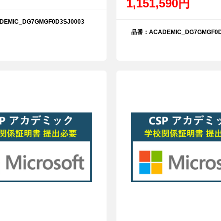
1,151,590円
EMIC_DG7GMGF0D3SJ0003
品番：ACADEMIC_DG7GMGF0D