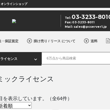
店 オンラインショップ
03-3233-801
Tel:
Fax: 03-3233-8011
Mail:
sales@pcserver1.jp
法・保証規定
掛け売り / リース について
送料
ミックライセンス
 件目を表示しています。（全64件）