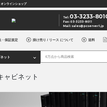
店 オンラインショップ
03-3233-801
Tel:
Fax: 03-3233-8011
Mail:
sales@pcserver1.jp
法・保証規定
掛け売り / リース について
送料
キャビネット