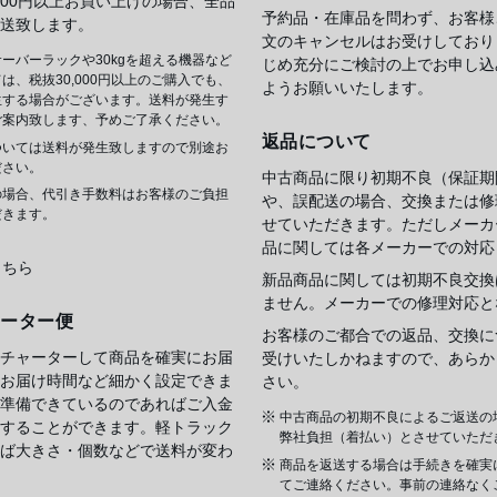
,000円以上お買い上げの場合、全品
予約品・在庫品を問わず、お客様
送致します。
文のキャンセルはお受けしており
ーバーラックや30kgを超える機器など
じめ充分にご検討の上でお申し込
は、税抜30,000円以上のご購入でも、
ようお願いいたします。
生する場合がございます。送料が発生す
ご案内致します、予めご了承ください。
返品について
ついては送料が発生致しますので別途お
ださい。
中古商品に限り初期不良（保証期
の場合、代引き手数料はお客様のご負担
や、誤配送の場合、交換または修
だきます。
せていただきます。ただしメーカ
品に関しては各メーカーでの対応
こちら
新品商品に関しては初期不良交換
ません。メーカーでの修理対応と
ャーター便
お客様のご都合での返品、交換に
チャーターして商品を確実にお届
受けいたしかねますので、あらか
お届け時間など細かく設定できま
さい。
準備できているのであればご入金
中古商品の初期不良によるご返送の
することができます。軽トラック
弊社負担（着払い）とさせていただ
ば大きさ・個数などで送料が変わ
商品を返送する場合は手続きを確実
てご連絡ください。事前の連絡なく