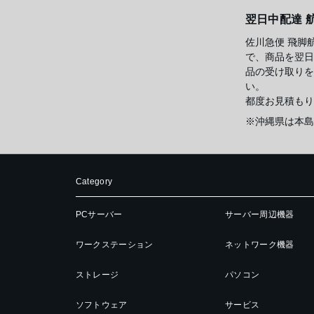
翌日中配達 
佐川急便 飛脚
で、商品を翌日
品の受け取りを
い。
都度お見積もり
※沖縄県は本島
Category
PCサーバー
サーバー周辺機器
ワークステーション
ネットワーク機器
ストレージ
パソコン
ソフトウェア
サービス