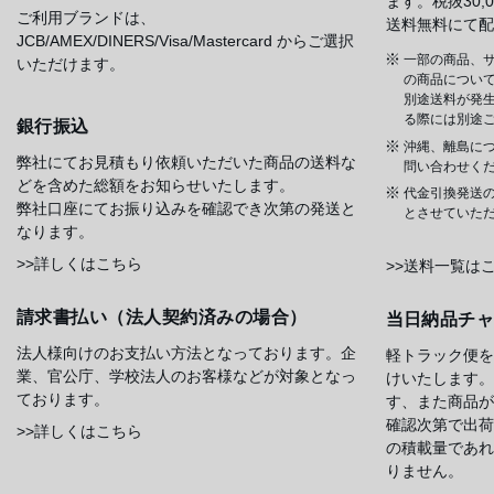
ます。税抜30
ご利用ブランドは、
送料無料にて配
JCB/AMEX/DINERS/Visa/Mastercard からご選択
一部の商品、サ
いただけます。
の商品について
別途送料が発
る際には別途
銀行振込
沖縄、離島に
弊社にてお見積もり依頼いただいた商品の送料な
問い合わせく
どを含めた総額をお知らせいたします。
代金引換発送
弊社口座にてお振り込みを確認でき次第の発送と
とさせていた
なります。
>>詳しくはこちら
>>送料一覧は
請求書払い（法人契約済みの場合）
当日納品チ
法人様向けのお支払い方法となっております。企
軽トラック便を
業、官公庁、学校法人のお客様などが対象となっ
けいたします。
ております。
す、また商品が
確認次第で出荷
>>詳しくはこちら
の積載量であれ
りません。