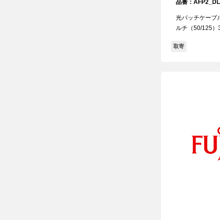
品番：AFP2_DLC
光パッチケーブル両端
ルチ（50/125）3
取寄