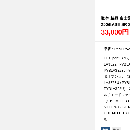
取寄 新品 富士通 
25GBASE-SR 
33,000円
品番：PYSFPS2
Dual port L
LA3E22 / PYBLA
PYBLA3E23 / 
張オプション（25
LA3E23U / PYBL
PYBLA3F2U）,
ルチモードファ
（CBL-MLLE30 /
MLLE70 / CBL-
CBL-MLLF1L 
能
新品
取寄