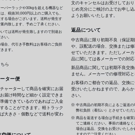
文のキャンセルはお受けしており
ーバーラックや30kgを超える機器など
じめ充分にご検討の上でお申し込
は、税抜30,000円以上のご購入でも、
ようお願いいたします。
生する場合がございます。送料が発生す
ご案内致します、予めご了承ください。
返品について
ついては送料が発生致しますので別途お
ださい。
中古商品に限り初期不良（保証期
の場合、代引き手数料はお客様のご負担
や、誤配送の場合、交換または修
だきます。
せていただきます。ただしメーカ
品に関しては各メーカーでの対応
こちら
新品商品に関しては初期不良交換
ません。メーカーでの修理対応と
ャーター便
お客様のご都合での返品、交換に
チャーターして商品を確実にお届
受けいたしかねますので、あらか
お届け時間など細かく設定できま
さい。
準備できているのであればご入金
中古商品の初期不良によるご返送の
することができます。軽トラック
弊社負担（着払い）とさせていただ
ば大きさ・個数などで送料が変わ
商品を返送する場合は手続きを確実
てご連絡ください。事前の連絡なく
場合は返品、交換をお受けいたしか
ますのでご注意ください
航空便について