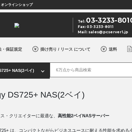
店 オンラインショップ
03-3233-801
Tel:
Fax: 03-3233-8011
Mail:
sales@pcserver1.jp
法・保証規定
掛け売り / リース について
送料
gy DS725+ NAS(2ベイ)
ィス・クリエイターに最適な、
高性能2ベイNASサーバー
gy DS725+ は、コンパクトながらビジネスユースに耐える性能を