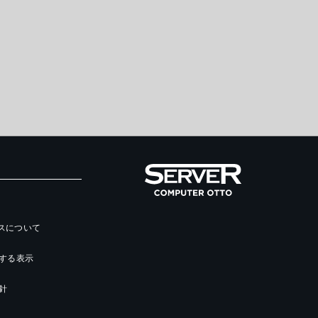
ースについて
する表示
針