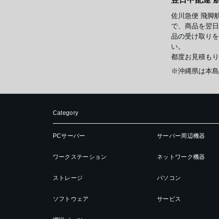
佐川急便 飛脚
で、商品を翌日
品の受け取りを
い。
都度お見積もり
※沖縄県は本島
Category
PCサーバー
サーバー周辺機器
ワークステーション
ネットワーク機器
ストレージ
パソコン
ソフトウェア
サービス