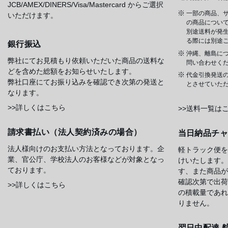
JCB/AMEX/DINERS/Visa/Mastercard からご選択
一部の商品、サ
いただけます。
の商品について
別途送料が発
る際には別途
銀行振込
沖縄、離島に
弊社にてお見積もり依頼いただいた商品の送料な
問い合わせく
どを含めた総額をお知らせいたします。
代金引換発送
弊社口座にてお振り込みを確認でき次第の発送と
とさせていた
なります。
>>詳しくはこちら
>>送料一覧は
請求書払い（法人契約済みの場合）
当日納品チ
法人様向けのお支払い方法となっております。企
軽トラック便を
業、官公庁、学校法人のお客様などが対象となっ
けいたします。
ております。
す、また商品が
確認次第で出荷
>>詳しくはこちら
の積載量であれ
りません。
翌日中配達 