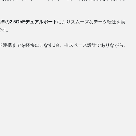
標準の
2.5GbEデュアルポート
によりスムーズなデータ転送を実
です。
ド連携までを軽快にこなす1台。省スペース設計でありながら、