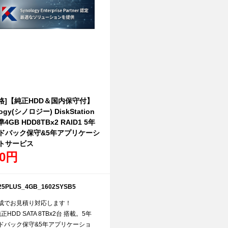
格]【純正HDD＆国内保守付】
ogy(シノロジー) DiskStation
準4GB HDD8TBx2 RAID1 5年
ドバック保守&5年アプリケーシ
トサービス
50円
5PLUS_4GB_1602SYSB5
成でお見積り対応します！
 純正HDD SATA 8TBx2台 搭載。5年
ドバック保守&5年アプリケーショ