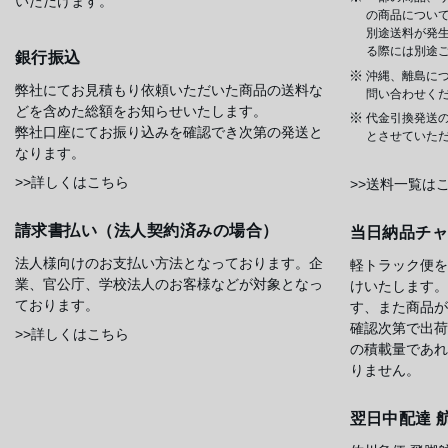
いただけます。
の商品について
別途送料が発
る際には別途
銀行振込
沖縄、離島に
弊社にてお見積もり依頼いただいた商品の送料な
問い合わせく
どを含めた総額をお知らせいたします。
代金引換発送
弊社口座にてお振り込みを確認でき次第の発送と
とさせていた
なります。
>>詳しくはこちら
>>送料一覧は
請求書払い（法人契約済みの場合）
当日納品チ
法人様向けのお支払い方法となっております。企
軽トラック便を
業、官公庁、学校法人のお客様などが対象となっ
けいたします。
ております。
す、また商品が
確認次第で出荷
>>詳しくはこちら
の積載量であれ
りません。
翌日中配達 