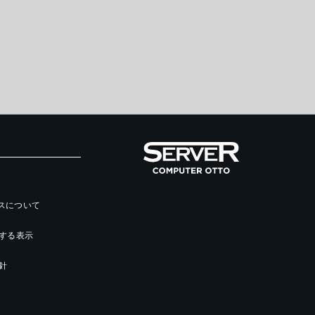
ースについて
する表示
針