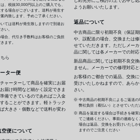
じめ充分にご検討の上でお申し込
は、税抜30,000円以上のご購入でも、
ようお願いいたします。
生する場合がございます。送料が発生す
ご案内致します、予めご了承ください。
返品について
ついては送料が発生致しますので別途お
ださい。
中古商品に限り初期不良（保証期
の場合、代引き手数料はお客様のご負担
や、誤配送の場合、交換または修
だきます。
せていただきます。ただしメーカ
品に関しては各メーカーでの対応
こちら
新品商品に関しては初期不良交換
ません。メーカーでの修理対応と
ャーター便
お客様のご都合での返品、交換に
チャーターして商品を確実にお届
受けいたしかねますので、あらか
お届け時間など細かく設定できま
さい。
準備できているのであればご入金
中古商品の初期不良によるご返送の
することができます。軽トラック
弊社負担（着払い）とさせていただ
ば大きさ・個数などで送料が変わ
商品を返送する場合は手続きを確実
てご連絡ください。事前の連絡なく
場合は返品、交換をお受けいたしか
ますのでご注意ください
航空便について