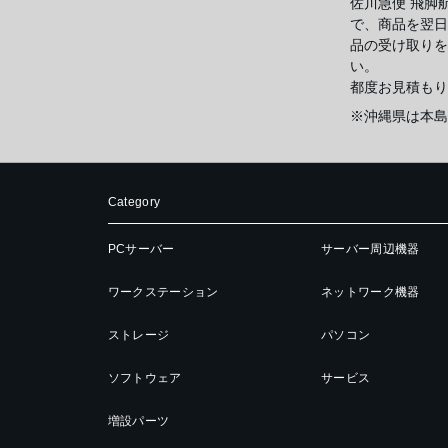
佐川急便 飛脚
で、商品を翌日
品の受け取りを
い。
都度お見積もり
※沖縄県は本島
Category
PCサーバー
サーバー周辺機器
ワークステーション
ネットワーク機器
ストレージ
パソコン
ソフトウェア
サービス
増設パーツ