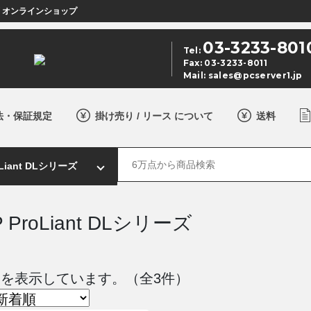
店 オンラインショップ
03-3233-801
Tel:
Fax: 03-3233-8011
Mail:
sales@pcserver1.jp
法・保証規定
掛け売り / リース について
送料
P ProLiant DLシリーズ
 件目を表示しています。（全3件）