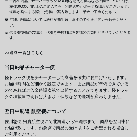
一部の商品、サーバーラックや30kgを超える機器などの商品については、
税抜30,000円以上のご購入でも、別途送料が発生する場合がございます。
送料が発生する際には別途ご案内致します、予めご了承ください。
沖縄、離島については送料が発生致しますので別途お問い合わせくださ
い。
代金引換発送の場合、代引き手数料はお客様のご負担とさせていただきま
す。
>>送料一覧はこちら
当日納品チャーター便
軽トラック便をチャーターして商品を確実にお届けいたします。
お届け時間など細かく設定できます、また商品が準備できている
のであればご入金確認次第で出荷することができます。軽トラッ
クの積載量であれば大きさ・個数などで送料が変わりません。
翌日中配達 航空便について
佐川急便 飛脚航空便にて北海道から沖縄県まで、商品を翌日中に
お届け致します。お急ぎで商品の受け取りをご希望される場合に
ご利用ください。