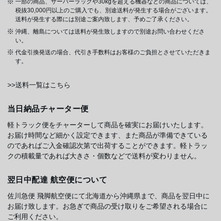
一部の商品、サーバーラックや30kgを超える機器などの商品については、
税抜30,000円以上のご購入でも、別途送料が発生する場合がございます。
送料が発生する際には別途ご案内致します、予めご了承ください。
沖縄、離島については送料が発生致しますので別途お問い合わせくださ
い。
代金引換発送の場合、代引き手数料はお客様のご負担とさせていただきま
す。
>>送料一覧はこちら
当日納品チャーター便
軽トラック便をチャーターして商品を確実にお届けいたします。
お届け時間など細かく設定できます、また商品が準備できている
のであればご入金確認次第で出荷することができます。軽トラッ
クの積載量であれば大きさ・個数などで送料が変わりません。
翌日中配達 航空便について
佐川急便 飛脚航空便にて北海道から沖縄県まで、商品を翌日中に
お届け致します。お急ぎで商品の受け取りをご希望される場合に
ご利用ください。