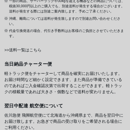
一部の商品、サーバーラックや30kgを超える機器などの商品については、
税抜30,000円以上のご購入でも、別途送料が発生する場合がございます。
送料が発生する際には別途ご案内致します、予めご了承ください。
沖縄、離島については送料が発生致しますので別途お問い合わせくださ
い。
代金引換発送の場合、代引き手数料はお客様のご負担とさせていただきま
す。
>>送料一覧はこちら
当日納品チャーター便
軽トラック便をチャーターして商品を確実にお届けいたします。
お届け時間など細かく設定できます、また商品が準備できている
のであればご入金確認次第で出荷することができます。軽トラッ
クの積載量であれば大きさ・個数などで送料が変わりません。
翌日中配達 航空便について
佐川急便 飛脚航空便にて北海道から沖縄県まで、商品を翌日中に
お届け致します。お急ぎで商品の受け取りをご希望される場合に
ご利用ください。