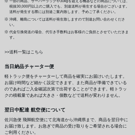
一部の商品、サーバーラックや30kgを超える機器などの商品については、
税抜30,000円以上のご購入でも、別途送料が発生する場合がございます。
送料が発生する際には別途ご案内致します、予めご了承ください。
沖縄、離島については送料が発生致しますので別途お問い合わせくださ
い。
代金引換発送の場合、代引き手数料はお客様のご負担とさせていただきま
す。
>>送料一覧はこちら
当日納品チャーター便
軽トラック便をチャーターして商品を確実にお届けいたします。
お届け時間など細かく設定できます、また商品が準備できている
のであればご入金確認次第で出荷することができます。軽トラッ
クの積載量であれば大きさ・個数などで送料が変わりません。
翌日中配達 航空便について
佐川急便 飛脚航空便にて北海道から沖縄県まで、商品を翌日中に
お届け致します。お急ぎで商品の受け取りをご希望される場合に
ご利用ください。