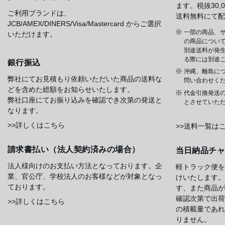
ます。税抜30
ご利用ブランドは、
送料無料にて配
JCB/AMEX/DINERS/Visa/Mastercard からご選択
一部の商品、サ
いただけます。
の商品について
別途送料が発
る際には別途
銀行振込
沖縄、離島に
弊社にてお見積もり依頼いただいた商品の送料な
問い合わせく
どを含めた総額をお知らせいたします。
代金引換発送
弊社口座にてお振り込みを確認でき次第の発送と
とさせていた
なります。
>>詳しくはこちら
>>送料一覧は
請求書払い（法人契約済みの場合）
当日納品チ
法人様向けのお支払い方法となっております。企
軽トラック便を
業、官公庁、学校法人のお客様などが対象となっ
けいたします。
ております。
す、また商品が
確認次第で出荷
>>詳しくはこちら
の積載量であれ
りません。