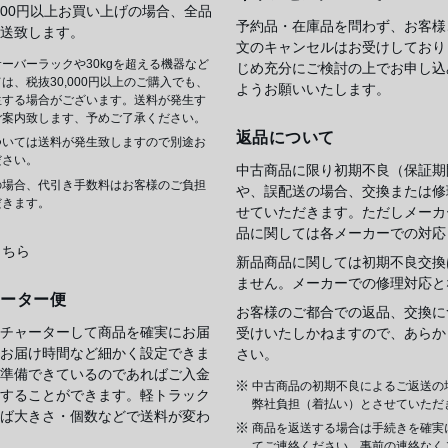
,000円以上お買い上げの場合、全品
予約品・在庫品を問わず、お客様
送致します。
文のキャンセルはお受けしており
ーバーラックや30kgを超える機器など
じめ充分にご検討の上でお申し込
は、税抜30,000円以上のご購入でも、
ようお願いいたします。
生する場合がございます。送料が発生す
ご案内致します、予めご了承ください。
返品について
ついては送料が発生致しますので別途お
ださい。
中古商品に限り初期不良（保証期
の場合、代引き手数料はお客様のご負担
や、誤配送の場合、交換または修
だきます。
せていただきます。ただしメーカ
品に関しては各メーカーでの対応
こちら
新品商品に関しては初期不良交換
ません。メーカーでの修理対応と
ャーター便
お客様のご都合での返品、交換に
チャーターして商品を確実にお届
受けいたしかねますので、あらか
お届け時間など細かく設定できま
さい。
準備できているのであればご入金
中古商品の初期不良によるご返送の
することができます。軽トラック
弊社負担（着払い）とさせていただ
ば大きさ・個数などで送料が変わ
商品を返送する場合は手続きを確実
てご連絡ください。事前の連絡なく