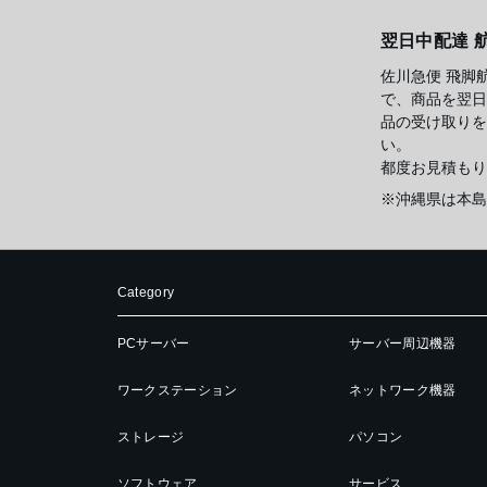
翌日中配達 
佐川急便 飛脚
で、商品を翌日
品の受け取りを
い。
都度お見積もり
※沖縄県は本島
Category
PCサーバー
サーバー周辺機器
ワークステーション
ネットワーク機器
ストレージ
パソコン
ソフトウェア
サービス