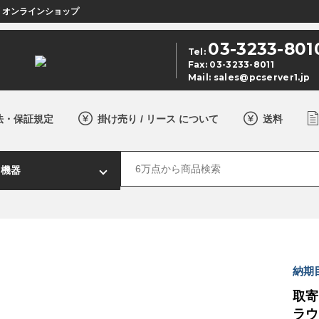
店 オンラインショップ
03-3233-801
Tel:
Fax: 03-3233-8011
Mail:
sales@pcserver1.jp
法・保証規定
掛け売り / リース について
送料
納期
取寄
ラウ