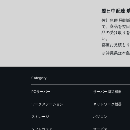
翌日中配達 
佐川急便 飛脚
で、商品を翌日
品の受け取りを
い。
都度お見積もり
※沖縄県は本島
Category
PCサーバー
サーバー周辺機器
ワークステーション
ネットワーク機器
ストレージ
パソコン
ソフトウェア
サービス