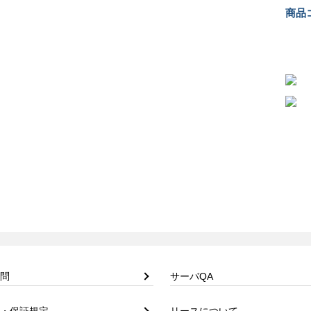
商品コ
問
サーバQA
・保証規定
リースについて