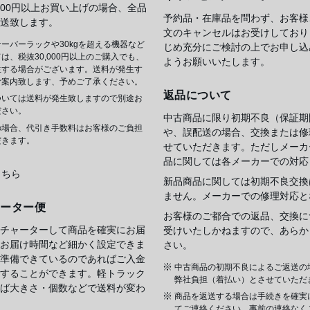
,000円以上お買い上げの場合、全品
予約品・在庫品を問わず、お客様
送致します。
文のキャンセルはお受けしており
ーバーラックや30kgを超える機器など
じめ充分にご検討の上でお申し込
は、税抜30,000円以上のご購入でも、
ようお願いいたします。
生する場合がございます。送料が発生す
ご案内致します、予めご了承ください。
返品について
ついては送料が発生致しますので別途お
ださい。
中古商品に限り初期不良（保証期
の場合、代引き手数料はお客様のご負担
や、誤配送の場合、交換または修
だきます。
せていただきます。ただしメーカ
品に関しては各メーカーでの対応
こちら
新品商品に関しては初期不良交換
ません。メーカーでの修理対応と
ャーター便
お客様のご都合での返品、交換に
チャーターして商品を確実にお届
受けいたしかねますので、あらか
お届け時間など細かく設定できま
さい。
準備できているのであればご入金
中古商品の初期不良によるご返送の
することができます。軽トラック
弊社負担（着払い）とさせていただ
ば大きさ・個数などで送料が変わ
商品を返送する場合は手続きを確実
てご連絡ください。事前の連絡なく