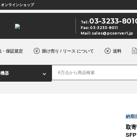
店 オンラインショップ
03-3233-801
Tel:
Fax: 03-3233-8011
Mail:
sales@pcserver1.jp
法・保証規定
掛け売り / リース について
送料
納期
取寄 
SFP