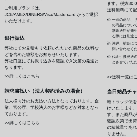
ます。税抜30
ご利用ブランドは、
送料無料にて配
JCB/AMEX/DINERS/Visa/Mastercard からご選択
一部の商品、サ
いただけます。
の商品について
別途送料が発
る際には別途
銀行振込
沖縄、離島に
弊社にてお見積もり依頼いただいた商品の送料な
問い合わせく
どを含めた総額をお知らせいたします。
代金引換発送
弊社口座にてお振り込みを確認でき次第の発送と
とさせていた
なります。
>>詳しくはこちら
>>送料一覧は
請求書払い（法人契約済みの場合）
当日納品チ
法人様向けのお支払い方法となっております。企
軽トラック便を
業、官公庁、学校法人のお客様などが対象となっ
けいたします。
ております。
す、また商品が
確認次第で出荷
>>詳しくはこちら
の積載量であれ
りません。