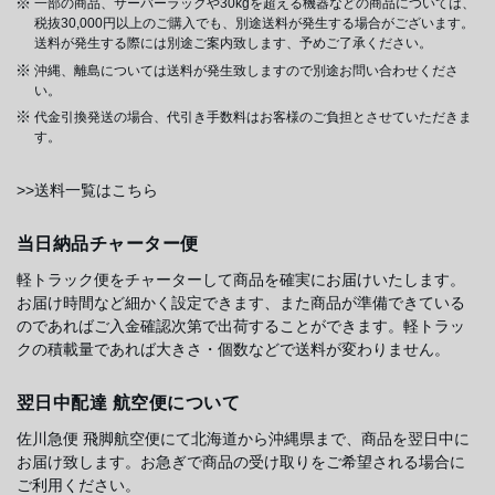
一部の商品、サーバーラックや30kgを超える機器などの商品については、
税抜30,000円以上のご購入でも、別途送料が発生する場合がございます。
送料が発生する際には別途ご案内致します、予めご了承ください。
沖縄、離島については送料が発生致しますので別途お問い合わせくださ
い。
代金引換発送の場合、代引き手数料はお客様のご負担とさせていただきま
す。
>>送料一覧はこちら
当日納品チャーター便
軽トラック便をチャーターして商品を確実にお届けいたします。
お届け時間など細かく設定できます、また商品が準備できている
のであればご入金確認次第で出荷することができます。軽トラッ
クの積載量であれば大きさ・個数などで送料が変わりません。
翌日中配達 航空便について
佐川急便 飛脚航空便にて北海道から沖縄県まで、商品を翌日中に
お届け致します。お急ぎで商品の受け取りをご希望される場合に
ご利用ください。