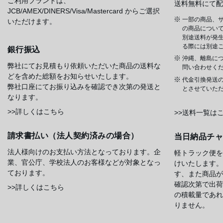
ご利用ブランドは、
送料無料にて配
JCB/AMEX/DINERS/Visa/Mastercard からご選択
一部の商品、サ
いただけます。
の商品について
別途送料が発
る際には別途
銀行振込
沖縄、離島に
弊社にてお見積もり依頼いただいた商品の送料な
問い合わせく
どを含めた総額をお知らせいたします。
代金引換発送
弊社口座にてお振り込みを確認でき次第の発送と
とさせていた
なります。
>>詳しくはこちら
>>送料一覧は
請求書払い（法人契約済みの場合）
当日納品チ
法人様向けのお支払い方法となっております。企
軽トラック便を
業、官公庁、学校法人のお客様などが対象となっ
けいたします。
ております。
す、また商品が
確認次第で出荷
>>詳しくはこちら
の積載量であれ
りません。