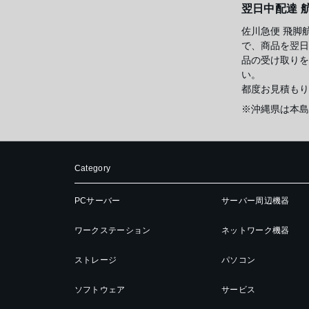
翌日中配達 
佐川急便 飛脚
で、商品を翌日
品の受け取りを
い。
都度お見積もり
※沖縄県は本島
Category
PCサーバー
サーバー周辺機器
ワークステーション
ネットワーク機器
ストレージ
パソコン
ソフトウェア
サービス