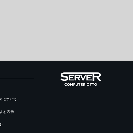
ースについて
する表示
針