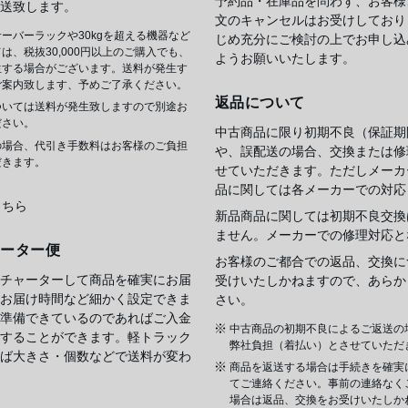
予約品・在庫品を問わず、お客様
送致します。
文のキャンセルはお受けしており
ーバーラックや30kgを超える機器など
じめ充分にご検討の上でお申し込
は、税抜30,000円以上のご購入でも、
ようお願いいたします。
生する場合がございます。送料が発生す
ご案内致します、予めご了承ください。
返品について
ついては送料が発生致しますので別途お
ださい。
中古商品に限り初期不良（保証期
の場合、代引き手数料はお客様のご負担
や、誤配送の場合、交換または修
だきます。
せていただきます。ただしメーカ
品に関しては各メーカーでの対応
こちら
新品商品に関しては初期不良交換
ません。メーカーでの修理対応と
ャーター便
お客様のご都合での返品、交換に
チャーターして商品を確実にお届
受けいたしかねますので、あらか
お届け時間など細かく設定できま
さい。
準備できているのであればご入金
中古商品の初期不良によるご返送の
することができます。軽トラック
弊社負担（着払い）とさせていただ
ば大きさ・個数などで送料が変わ
商品を返送する場合は手続きを確実
てご連絡ください。事前の連絡なく
場合は返品、交換をお受けいたしか