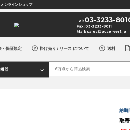
店 オンラインショップ
03-3233-801
Tel:
Fax: 03-3233-8011
Mail:
sales@pcserver1.jp
法・保証規定
掛け売り / リース について
送料
納期
取寄 