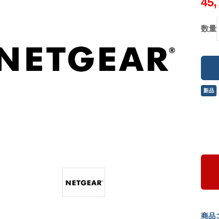
45
数量
新品
商品コ