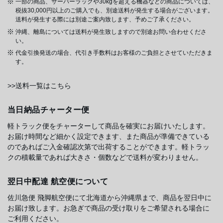
一部の商品、サーバーラックや30kgを超える機器などの商品については、
税抜30,000円以上のご購入でも、別途送料が発生する場合がございます。
送料が発生する際には別途ご案内致します、予めご了承ください。
沖縄、離島については送料が発生致しますので別途お問い合わせくださ
い。
代金引換発送の場合、代引き手数料はお客様のご負担とさせていただきま
す。
>>送料一覧はこちら
当日納品チャーター便
軽トラック便をチャーターして商品を確実にお届けいたします。
お届け時間など細かく設定できます、また商品が準備できている
のであればご入金確認次第で出荷することができます。軽トラッ
クの積載量であれば大きさ・個数などで送料が変わりません。
翌日中配達 航空便について
佐川急便 飛脚航空便にて北海道から沖縄県まで、商品を翌日中に
お届け致します。お急ぎで商品の受け取りをご希望される場合に
ご利用ください。