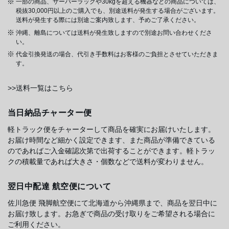
一部の商品、サーバーラックや30kgを超える機器などの商品については、
税抜30,000円以上のご購入でも、別途送料が発生する場合がございます。
送料が発生する際には別途ご案内致します、予めご了承ください。
沖縄、離島については送料が発生致しますので別途お問い合わせくださ
い。
代金引換発送の場合、代引き手数料はお客様のご負担とさせていただきま
す。
>>送料一覧はこちら
当日納品チャーター便
軽トラック便をチャーターして商品を確実にお届けいたします。
お届け時間など細かく設定できます、また商品が準備できている
のであればご入金確認次第で出荷することができます。軽トラッ
クの積載量であれば大きさ・個数などで送料が変わりません。
翌日中配達 航空便について
佐川急便 飛脚航空便にて北海道から沖縄県まで、商品を翌日中に
お届け致します。お急ぎで商品の受け取りをご希望される場合に
ご利用ください。