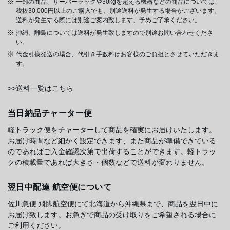
一部の商品、サーバーラックや30kgを超える機器などの商品については、
税抜30,000円以上のご購入でも、別途送料が発生する場合がございます。
送料が発生する際には別途ご案内致します、予めご了承ください。
沖縄、離島については送料が発生致しますので別途お問い合わせくださ
い。
代金引換発送の場合、代引き手数料はお客様のご負担とさせていただきま
す。
>>送料一覧はこちら
当日納品チャーター便
軽トラック便をチャーターして商品を確実にお届けいたします。
お届け時間など細かく設定できます、また商品が準備できている
のであればご入金確認次第で出荷することができます。軽トラッ
クの積載量であれば大きさ・個数などで送料が変わりません。
翌日中配達 航空便について
佐川急便 飛脚航空便にて北海道から沖縄県まで、商品を翌日中に
お届け致します。お急ぎで商品の受け取りをご希望される場合に
ご利用ください。