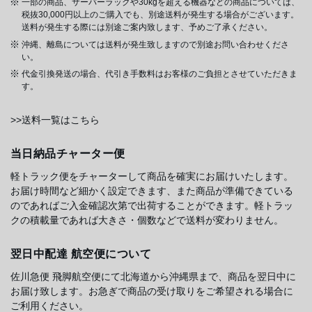
一部の商品、サーバーラックや30kgを超える機器などの商品については、
税抜30,000円以上のご購入でも、別途送料が発生する場合がございます。
送料が発生する際には別途ご案内致します、予めご了承ください。
沖縄、離島については送料が発生致しますので別途お問い合わせくださ
い。
代金引換発送の場合、代引き手数料はお客様のご負担とさせていただきま
す。
>>送料一覧はこちら
当日納品チャーター便
軽トラック便をチャーターして商品を確実にお届けいたします。
お届け時間など細かく設定できます、また商品が準備できている
のであればご入金確認次第で出荷することができます。軽トラッ
クの積載量であれば大きさ・個数などで送料が変わりません。
翌日中配達 航空便について
佐川急便 飛脚航空便にて北海道から沖縄県まで、商品を翌日中に
お届け致します。お急ぎで商品の受け取りをご希望される場合に
ご利用ください。