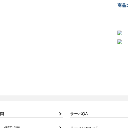
商品コ
問
サーバQA
・保証規定
リースについて