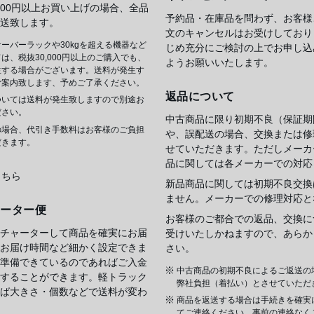
,000円以上お買い上げの場合、全品
予約品・在庫品を問わず、お客様
送致します。
文のキャンセルはお受けしており
ーバーラックや30kgを超える機器など
じめ充分にご検討の上でお申し込
は、税抜30,000円以上のご購入でも、
ようお願いいたします。
生する場合がございます。送料が発生す
ご案内致します、予めご了承ください。
返品について
ついては送料が発生致しますので別途お
ださい。
中古商品に限り初期不良（保証期
の場合、代引き手数料はお客様のご負担
や、誤配送の場合、交換または修
だきます。
せていただきます。ただしメーカ
品に関しては各メーカーでの対応
こちら
新品商品に関しては初期不良交換
ません。メーカーでの修理対応と
ャーター便
お客様のご都合での返品、交換に
チャーターして商品を確実にお届
受けいたしかねますので、あらか
お届け時間など細かく設定できま
さい。
準備できているのであればご入金
中古商品の初期不良によるご返送の
することができます。軽トラック
弊社負担（着払い）とさせていただ
ば大きさ・個数などで送料が変わ
商品を返送する場合は手続きを確実
てご連絡ください。事前の連絡なく