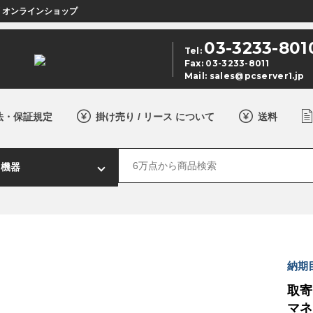
店 オンラインショップ
03-3233-801
Tel:
Fax: 03-3233-8011
Mail:
sales@pcserver1.jp
法・保証規定
掛け売り / リース について
送料
納期
取寄 
マネ