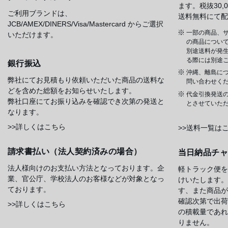
ます。税抜30
ご利用ブランドは、
送料無料にて配
JCB/AMEX/DINERS/Visa/Mastercard からご選択
一部の商品、サ
いただけます。
の商品について
別途送料が発
る際には別途
銀行振込
沖縄、離島に
弊社にてお見積もり依頼いただいた商品の送料な
問い合わせく
どを含めた総額をお知らせいたします。
代金引換発送
弊社口座にてお振り込みを確認でき次第の発送と
とさせていた
なります。
>>詳しくはこちら
>>送料一覧は
請求書払い（法人契約済みの場合）
当日納品チ
法人様向けのお支払い方法となっております。企
軽トラック便を
業、官公庁、学校法人のお客様などが対象となっ
けいたします。
ております。
す、また商品が
確認次第で出荷
>>詳しくはこちら
の積載量であれ
りません。