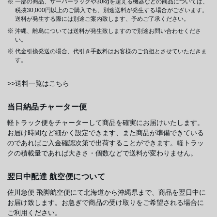
一部の商品、サーバーラックや30kgを超える機器などの商品については、
税抜30,000円以上のご購入でも、別途送料が発生する場合がございます。
送料が発生する際には別途ご案内致します、予めご了承ください。
沖縄、離島については送料が発生致しますので別途お問い合わせくださ
い。
代金引換発送の場合、代引き手数料はお客様のご負担とさせていただきま
す。
>>送料一覧はこちら
当日納品チャーター便
軽トラック便をチャーターして商品を確実にお届けいたします。
お届け時間など細かく設定できます、また商品が準備できている
のであればご入金確認次第で出荷することができます。軽トラッ
クの積載量であれば大きさ・個数などで送料が変わりません。
翌日中配達 航空便について
佐川急便 飛脚航空便にて北海道から沖縄県まで、商品を翌日中に
お届け致します。お急ぎで商品の受け取りをご希望される場合に
ご利用ください。