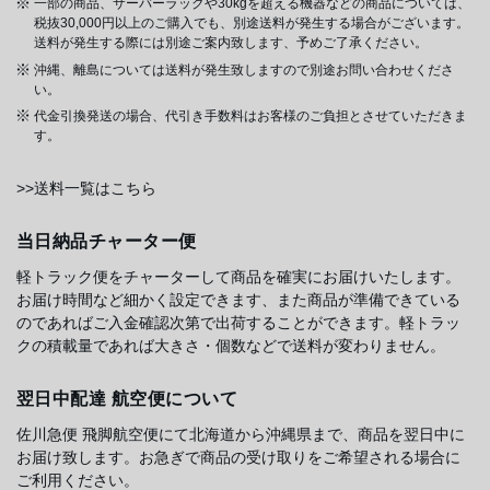
一部の商品、サーバーラックや30kgを超える機器などの商品については、
税抜30,000円以上のご購入でも、別途送料が発生する場合がございます。
送料が発生する際には別途ご案内致します、予めご了承ください。
沖縄、離島については送料が発生致しますので別途お問い合わせくださ
い。
代金引換発送の場合、代引き手数料はお客様のご負担とさせていただきま
す。
>>送料一覧はこちら
当日納品チャーター便
軽トラック便をチャーターして商品を確実にお届けいたします。
お届け時間など細かく設定できます、また商品が準備できている
のであればご入金確認次第で出荷することができます。軽トラッ
クの積載量であれば大きさ・個数などで送料が変わりません。
翌日中配達 航空便について
佐川急便 飛脚航空便にて北海道から沖縄県まで、商品を翌日中に
お届け致します。お急ぎで商品の受け取りをご希望される場合に
ご利用ください。