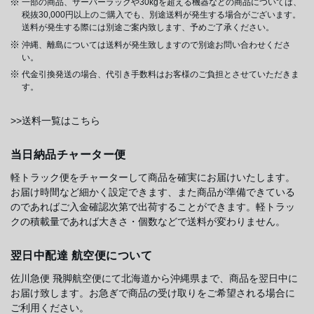
一部の商品、サーバーラックや30kgを超える機器などの商品については、
税抜30,000円以上のご購入でも、別途送料が発生する場合がございます。
送料が発生する際には別途ご案内致します、予めご了承ください。
沖縄、離島については送料が発生致しますので別途お問い合わせくださ
い。
代金引換発送の場合、代引き手数料はお客様のご負担とさせていただきま
す。
>>送料一覧はこちら
当日納品チャーター便
軽トラック便をチャーターして商品を確実にお届けいたします。
お届け時間など細かく設定できます、また商品が準備できている
のであればご入金確認次第で出荷することができます。軽トラッ
クの積載量であれば大きさ・個数などで送料が変わりません。
翌日中配達 航空便について
佐川急便 飛脚航空便にて北海道から沖縄県まで、商品を翌日中に
お届け致します。お急ぎで商品の受け取りをご希望される場合に
ご利用ください。