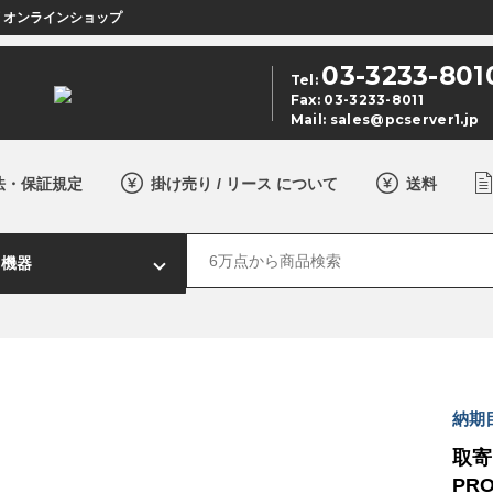
店 オンラインショップ
03-3233-801
Tel:
Fax: 03-3233-8011
Mail:
sales@pcserver1.jp
法・保証規定
掛け売り / リース について
送料
納期
取寄 
PR