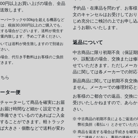
,000円以上お買い上げの場合、全品
予約品・在庫品を問わず、お客様
送致します。
文のキャンセルはお受けしており
ーバーラックや30kgを超える機器など
じめ充分にご検討の上でお申し込
は、税抜30,000円以上のご購入でも、
ようお願いいたします。
生する場合がございます。送料が発生す
ご案内致します、予めご了承ください。
返品について
ついては送料が発生致しますので別途お
ださい。
中古商品に限り初期不良（保証期
の場合、代引き手数料はお客様のご負担
や、誤配送の場合、交換または修
だきます。
せていただきます。ただしメーカ
品に関しては各メーカーでの対応
こちら
新品商品に関しては初期不良交換
ません。メーカーでの修理対応と
ャーター便
お客様のご都合での返品、交換に
チャーターして商品を確実にお届
受けいたしかねますので、あらか
お届け時間など細かく設定できま
さい。
準備できているのであればご入金
中古商品の初期不良によるご返送の
することができます。軽トラック
弊社負担（着払い）とさせていただ
ば大きさ・個数などで送料が変わ
商品を返送する場合は手続きを確実
てご連絡ください。事前の連絡なく