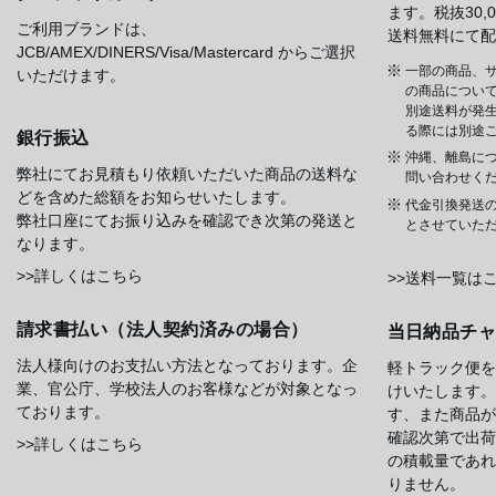
ます。税抜30
ご利用ブランドは、
送料無料にて配
JCB/AMEX/DINERS/Visa/Mastercard からご選択
一部の商品、サ
いただけます。
の商品について
別途送料が発
る際には別途
銀行振込
沖縄、離島に
弊社にてお見積もり依頼いただいた商品の送料な
問い合わせく
どを含めた総額をお知らせいたします。
代金引換発送
弊社口座にてお振り込みを確認でき次第の発送と
とさせていた
なります。
>>詳しくはこちら
>>送料一覧は
請求書払い（法人契約済みの場合）
当日納品チ
法人様向けのお支払い方法となっております。企
軽トラック便を
業、官公庁、学校法人のお客様などが対象となっ
けいたします。
ております。
す、また商品が
確認次第で出荷
>>詳しくはこちら
の積載量であれ
りません。