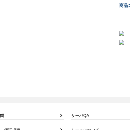
商品コ
問
サーバQA
・保証規定
リースについて