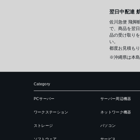
翌日中配達 
佐川急便 飛脚
で、商品を翌日
品の受け取りを
い。
都度お見積もり
※沖縄県は本島
Category
PCサーバー
サーバー周辺機器
ワークステーション
ネットワーク機器
ストレージ
パソコン
ソフトウェア
サービス