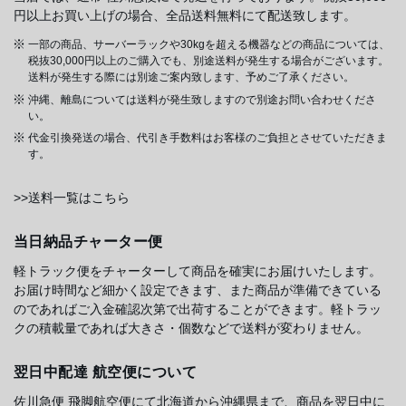
円以上お買い上げの場合、全品送料無料にて配送致します。
一部の商品、サーバーラックや30kgを超える機器などの商品については、
税抜30,000円以上のご購入でも、別途送料が発生する場合がございます。
送料が発生する際には別途ご案内致します、予めご了承ください。
沖縄、離島については送料が発生致しますので別途お問い合わせくださ
い。
代金引換発送の場合、代引き手数料はお客様のご負担とさせていただきま
す。
>>送料一覧はこちら
当日納品チャーター便
軽トラック便をチャーターして商品を確実にお届けいたします。
お届け時間など細かく設定できます、また商品が準備できている
のであればご入金確認次第で出荷することができます。軽トラッ
クの積載量であれば大きさ・個数などで送料が変わりません。
翌日中配達 航空便について
佐川急便 飛脚航空便にて北海道から沖縄県まで、商品を翌日中に