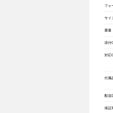
フォ
サイズ(
重量
添付
対応
付属
配送
保証