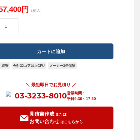
557,400円
（税込）
取寄
合計32コア以上CPU
メーカー3年保証
＼ 最短即日でお見積り ／
営業時間：
03-3233-8010
平日9:30～17:30
見積書作成
または
お問い合わせ
はこちらから