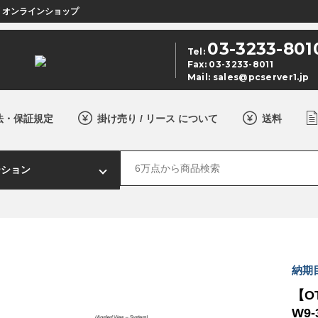
店 オンラインショップ
03-3233-801
Tel:
Fax: 03-3233-8011
Mail:
sales@pcserver1.jp
法・保証規定
掛け売り / リース について
送料
納期目
【OT
W9