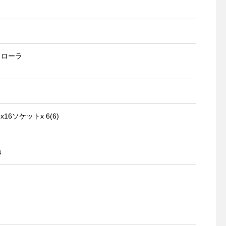
トローラ
) x16ソケットx 6(6)
B