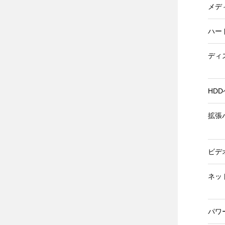
メデ
ハー
ディ
HD
拡張
ビデ
ネッ
パワ