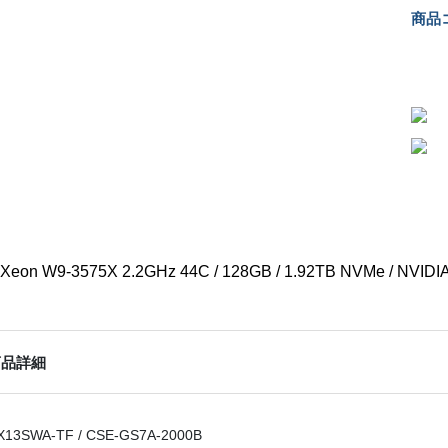
商品コ
l Xeon W9-3575X 2.2GHz 44C / 128GB / 1.92TB NVMe / NVIDI
商品詳細
X13SWA-TF / CSE-GS7A-2000B