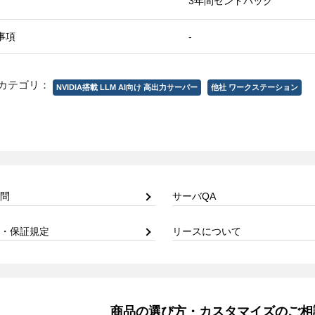
3年間センドバック
事項
-
カテゴリ：
NVIDIA搭載 LLM AI向け 高出力サーバー
他社 ワークステーション
問
サーバQA
・保証規定
リースについて
商品の選び方・カスタマイズのご相