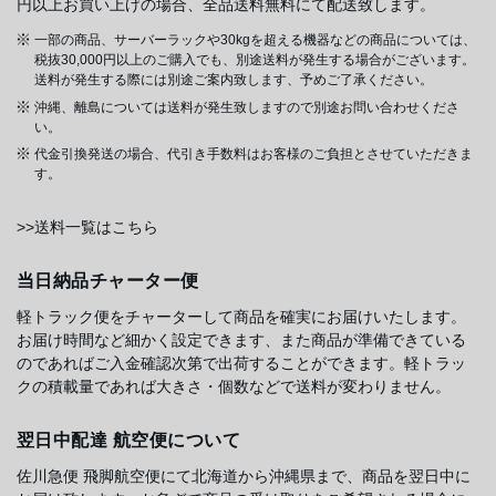
円以上お買い上げの場合、全品送料無料にて配送致します。
一部の商品、サーバーラックや30kgを超える機器などの商品については、
税抜30,000円以上のご購入でも、別途送料が発生する場合がございます。
送料が発生する際には別途ご案内致します、予めご了承ください。
沖縄、離島については送料が発生致しますので別途お問い合わせくださ
い。
代金引換発送の場合、代引き手数料はお客様のご負担とさせていただきま
す。
>>送料一覧はこちら
当日納品チャーター便
軽トラック便をチャーターして商品を確実にお届けいたします。
お届け時間など細かく設定できます、また商品が準備できている
のであればご入金確認次第で出荷することができます。軽トラッ
クの積載量であれば大きさ・個数などで送料が変わりません。
翌日中配達 航空便について
佐川急便 飛脚航空便にて北海道から沖縄県まで、商品を翌日中に