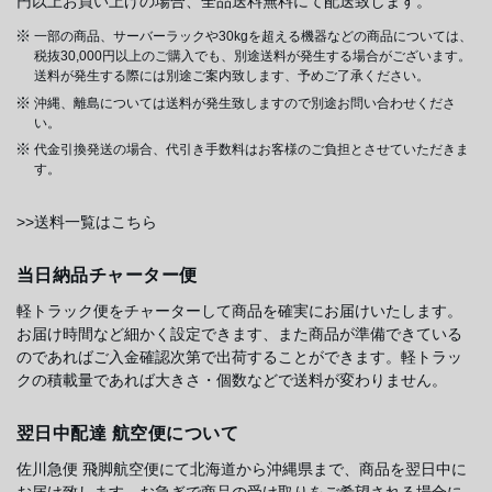
円以上お買い上げの場合、全品送料無料にて配送致します。
一部の商品、サーバーラックや30kgを超える機器などの商品については、
税抜30,000円以上のご購入でも、別途送料が発生する場合がございます。
送料が発生する際には別途ご案内致します、予めご了承ください。
沖縄、離島については送料が発生致しますので別途お問い合わせくださ
い。
代金引換発送の場合、代引き手数料はお客様のご負担とさせていただきま
す。
>>送料一覧はこちら
当日納品チャーター便
軽トラック便をチャーターして商品を確実にお届けいたします。
お届け時間など細かく設定できます、また商品が準備できている
のであればご入金確認次第で出荷することができます。軽トラッ
クの積載量であれば大きさ・個数などで送料が変わりません。
翌日中配達 航空便について
佐川急便 飛脚航空便にて北海道から沖縄県まで、商品を翌日中に