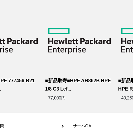
E 777456-B21
■新品取寄■HPE AH862B HPE
■新品取
.
1/8 G3 Lef...
HPE Ra
77,000円
40,2
問
サーバQA