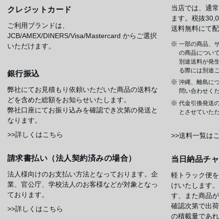
当店では、通常
クレジットカード
ます。税抜30
ご利用ブランドは、
送料無料にて配
JCB/AMEX/DINERS/Visa/Mastercard からご選択
一部の商品、サ
いただけます。
の商品について
別途送料が発
る際には別途
銀行振込
沖縄、離島に
弊社にてお見積もり依頼いただいた商品の送料な
問い合わせく
どを含めた総額をお知らせいたします。
代金引換発送
弊社口座にてお振り込みを確認でき次第の発送と
とさせていた
なります。
>>詳しくはこちら
>>送料一覧は
請求書払い（法人契約済みの場合）
当日納品チ
法人様向けのお支払い方法となっております。企
軽トラック便を
業、官公庁、学校法人のお客様などが対象となっ
けいたします。
ております。
す、また商品が
確認次第で出荷
>>詳しくはこちら
の積載量であれ