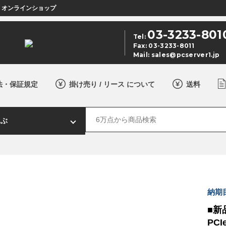
店 オンラインショップ
03-3233-801
Tel:
Fax: 03-3233-8011
Mail:
sales@pcserver1.jp
法・保証規定
掛け売り / リース について
送料
納期
■新品
PCIe