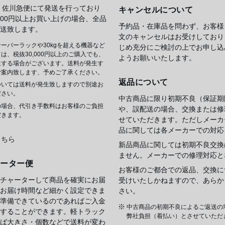
 佐川急便にて発送を行っており
キャンセルについて
,000円以上お買い上げの場合、全品
予約品・在庫品を問わず、お客様
送致します。
文のキャンセルはお受けしており
ーバーラックや30kgを超える機器など
じめ充分にご検討の上でお申し込
は、税抜30,000円以上のご購入でも、
ようお願いいたします。
生する場合がございます。送料が発生す
ご案内致します、予めご了承ください。
返品について
ついては送料が発生致しますので別途お
ださい。
中古商品に限り初期不良（保証期
の場合、代引き手数料はお客様のご負担
や、誤配送の場合、交換または修
だきます。
せていただきます。ただしメーカ
品に関しては各メーカーでの対応
こちら
新品商品に関しては初期不良交換
ません。メーカーでの修理対応と
ャーター便
お客様のご都合での返品、交換に
チャーターして商品を確実にお届
受けいたしかねますので、あらか
お届け時間など細かく設定できま
さい。
準備できているのであればご入金
中古商品の初期不良によるご返送の
することができます。軽トラック
弊社負担（着払い）とさせていただ
ば大きさ・個数などで送料が変わ