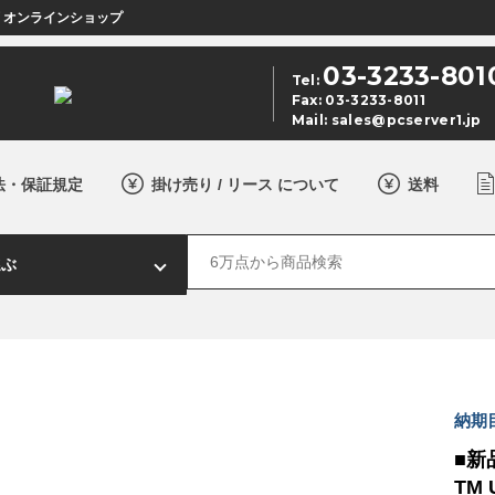
店 オンラインショップ
03-3233-801
Tel:
Fax: 03-3233-8011
Mail:
sales@pcserver1.jp
法・保証規定
掛け売り / リース について
送料
納期
■新品
TM