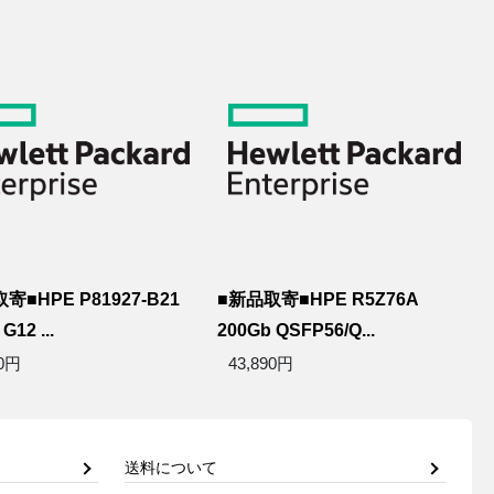
寄■HPE P81927-B21
■新品取寄■HPE R5Z76A
G12 ...
200Gb QSFP56/Q...
00円
43,890円
送料について