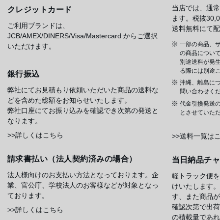
当店では、通常
クレジットカード
ます。税抜30
ご利用ブランドは、
送料無料にて配
JCB/AMEX/DINERS/Visa/Mastercard からご選択
一部の商品、サ
いただけます。
の商品について
別途送料が発
る際には別途
銀行振込
沖縄、離島に
弊社にてお見積もり依頼いただいた商品の送料な
問い合わせく
どを含めた総額をお知らせいたします。
代金引換発送
弊社口座にてお振り込みを確認でき次第の発送と
とさせていた
なります。
>>詳しくはこちら
>>送料一覧は
請求書払い（法人契約済みの場合）
当日納品チ
法人様向けのお支払い方法となっております。企
軽トラック便を
業、官公庁、学校法人のお客様などが対象となっ
けいたします。
ております。
す、また商品が
確認次第で出荷
>>詳しくはこちら
の積載量であれ