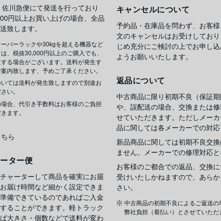
 佐川急便にて発送を行っており
キャンセルについて
,000円以上お買い上げの場合、全品
予約品・在庫品を問わず、お客様
送致します。
文のキャンセルはお受けしており
ーバーラックや30kgを超える機器など
じめ充分にご検討の上でお申し込
は、税抜30,000円以上のご購入でも、
ようお願いいたします。
生する場合がございます。送料が発生す
ご案内致します、予めご了承ください。
返品について
ついては送料が発生致しますので別途お
ださい。
中古商品に限り初期不良（保証期
の場合、代引き手数料はお客様のご負担
や、誤配送の場合、交換または修
だきます。
せていただきます。ただしメーカ
品に関しては各メーカーでの対応
こちら
新品商品に関しては初期不良交換
ません。メーカーでの修理対応と
ャーター便
お客様のご都合での返品、交換に
チャーターして商品を確実にお届
受けいたしかねますので、あらか
お届け時間など細かく設定できま
さい。
準備できているのであればご入金
中古商品の初期不良によるご返送の
することができます。軽トラック
弊社負担（着払い）とさせていただ
ば大きさ・個数などで送料が変わ