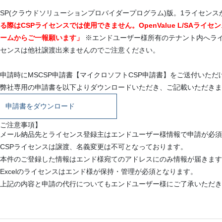
SP(クラウドソリューションプロバイダープログラム)版。1ライセン
る際はCSPライセンスでは使用できません。OpenValue L/SAラ
ームからご一報願います」
※エンドユーザー様所有のテナント内へラ
センスは他社譲渡出来ませんのでご注意ください。
申請時にMSCSP申請書【マイクロソフトCSP申請書】をご送付いた
弊社専用の申請書を以下よりダウンロードいただき、ご記載いただきま
申請書をダウンロード
ご注意事項】
メール納品先とライセンス登録主はエンドユーザー様情報で申請が必須
CSPライセンスは譲渡、名義変更は不可となっております。
本件のご登録した情報はエンド様宛てのアドレスにのみ情報が届きます
Excelのライセンスはエンド様が保持・管理が必須となります。
上記の内容と申請の代行についてもエンドユーザー様にご了承いただき