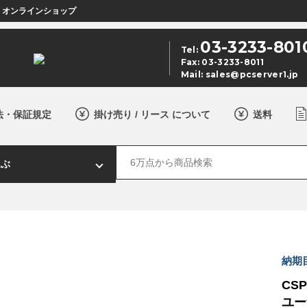
店 オンラインショップ
03-3233-801
Tel:
Fax: 03-3233-8011
Mail:
sales@pcserver1.jp
法・保証規定
掛け売り / リース について
送料
納期
CSP
ユー