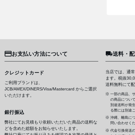
お支払い方法について
送料・配
当店では、通常
クレジットカード
ます。税抜30
ご利用ブランドは、
送料無料にて配
JCB/AMEX/DINERS/Visa/Mastercard からご選択
一部の商品、サ
いただけます。
の商品について
別途送料が発
る際には別途
銀行振込
沖縄、離島に
弊社にてお見積もり依頼いただいた商品の送料な
問い合わせく
どを含めた総額をお知らせいたします。
代金引換発送
弊社口座にてお振り込みを確認でき次第の発送と