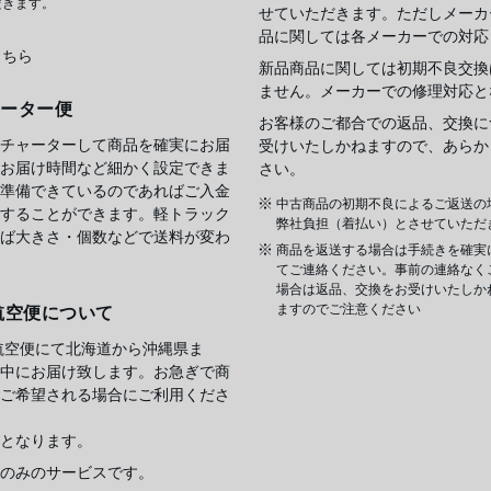
だきます。
せていただきます。ただしメーカ
品に関しては各メーカーでの対応
こちら
新品商品に関しては初期不良交換
ません。メーカーでの修理対応と
ャーター便
お客様のご都合での返品、交換に
チャーターして商品を確実にお届
受けいたしかねますので、あらか
お届け時間など細かく設定できま
さい。
準備できているのであればご入金
中古商品の初期不良によるご返送の
することができます。軽トラック
弊社負担（着払い）とさせていただ
ば大きさ・個数などで送料が変わ
商品を返送する場合は手続きを確実
てご連絡ください。事前の連絡なく
場合は返品、交換をお受けいたしか
ますのでご注意ください
航空便について
航空便にて北海道から沖縄県ま
中にお届け致します。お急ぎで商
ご希望される場合にご利用くださ
となります。
のみのサービスです。