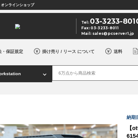
店 オンラインショップ
03-3233-801
Tel:
Fax: 03-3233-8011
Mail:
sales@pcserver1.jp
法・保証規定
掛け売り / リース について
送料
納期目
【ot
615