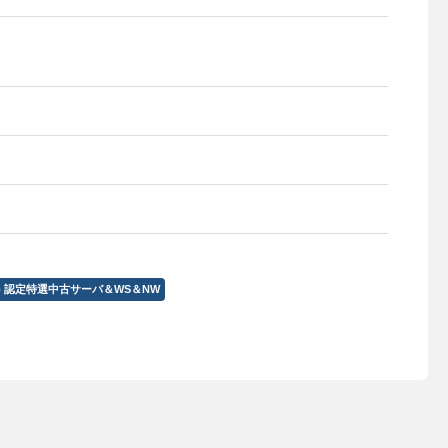
to 認定特選中古サーバ＆WS＆NW