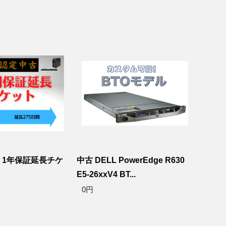
古 1年保証延長チケ
中古 DELL PowerEdge R630
E5-26xxV4 BT...
0円