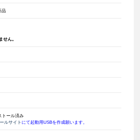
 新品
しません。
 インストール済み
ドツールサイト
にて起動用USBを作成願います。