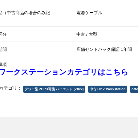
品（中古商品の場合のみ記
電源ケーブル
区分
中古 / 大型
期間
店舗センドバック保証 1年間
事項
-
ワークステーションカテゴリはこちら
カテゴリ：
タワー型 2CPU可能 ハイエンド (Z8xx)
中古 HP Z Workstation
ot