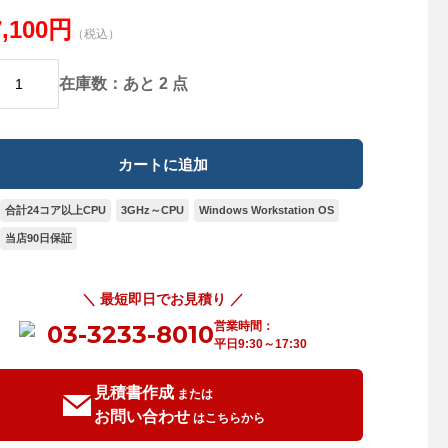
7,100円
（税込）
在庫数：あと 2 点
合計24コア以上CPU
3GHz～CPU
Windows Workstation OS
当店90日保証
＼ 最短即日でお見積り ／
営業時間：
03-3233-8010
平日9:30～17:30
見積書作成
または
お問い合わせ
はこちらから