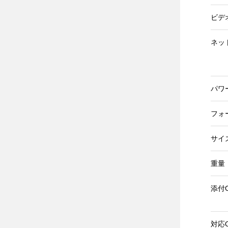
ビデ
ネッ
パワ
フォ
サイズ(
重量
添付
対応