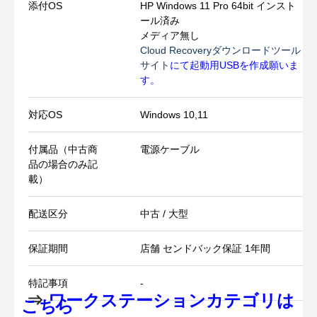
添付OS
HP Windows 11 Pro 64bit インスト
ール済み
メディア無し
Cloud Recoveryダウンロードツール
サイト
にて起動用USBを作成願いま
す。
対応OS
Windows 10,11
付属品（中古商
電源ケーブル
品の場合のみ記
載）
配送区分
中古 / 大型
保証期間
店舗 センドバック保証 1年間
特記事項
-
⇒
ワークステーションカテゴリは
こちら