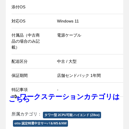
添付OS
対応OS
Windows 11
付属品（中古商
電源ケーブル
品の場合のみ記
載）
配送区分
中古 / 大型
保証期間
店舗センドバック 1年間
特記事項
-
⇒
ワークステーションカテゴリは
こちら
所属カテゴリ：
タワー型 2CPU可能 ハイエンド (Z8xx)
otto 認定特選中古サーバ＆WS＆NW