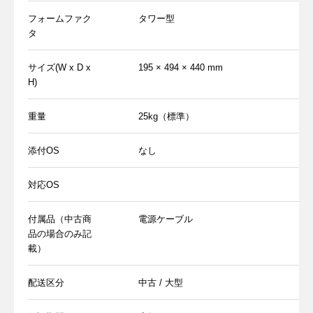
フォームファク
タワー型
タ
サイズ(W x D x
195
× 494 × 440 mm
H)
重量
25kg（標準）
添付OS
なし
対応OS
付属品（中古商
電源ケーブル
品の場合のみ記
載）
配送区分
中古 / 大型