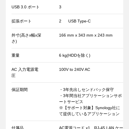
USB 3.0 ポート
3
拡張ポート
2
USB Type-C
外寸(高さx幅x深
166 mm x 343 mm x 243 mm
さ)
重量
6 kg
(HDDを除く)
AC 入力電源電
100V to 240V AC
圧
保証期間
・3年先出しセンドバック保守
・3年間当社アプリケーションサポ
ートサービス
※【サポート対象】Synology社に
て提供しているアプリケーション
付属品
AC電源コード x1、RJ-45 LAN ケー