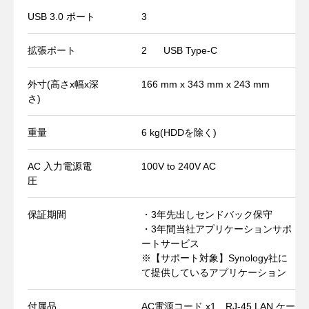
USB 3.0 ポート
3
拡張ポート
2
USB Type-C
外寸(高さx幅x深
166 mm x 343 mm x 243 mm
さ)
重量
6 kg
(HDDを除く)
AC 入力電源電
100V to 240V AC
圧
保証期間
・3年先出しセンドバック保守
・3年間当社アプリケーションサポ
ートサービス
※【サポート対象】Synology社に
て提供しているアプリケーション
付属品
AC電源コード x1、RJ-45 LAN ケー