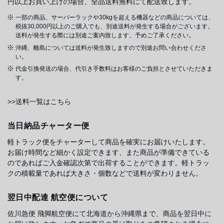
円以上お買い上げの場合、全品送料無料にて配送致します。
一部の商品、サーバーラックや30kgを超える機器などの商品については、
税抜30,000円以上のご購入でも、別途送料が発生する場合がございます。
送料が発生する際には別途ご案内致します、予めご了承ください。
沖縄、離島については送料が発生致しますので別途お問い合わせくださ
い。
代金引換発送の場合、代引き手数料はお客様のご負担とさせていただきま
す。
>>送料一覧はこちら
当日納品チャーター便
軽トラック便をチャーターして商品を確実にお届けいたします。
お届け時間など細かく設定できます、また商品が準備できている
のであればご入金確認次第で出荷することができます。軽トラッ
クの積載量であれば大きさ・個数などで送料が変わりません。
翌日中配達 航空便について
佐川急便 飛脚航空便にて北海道から沖縄県まで、商品を翌日中に