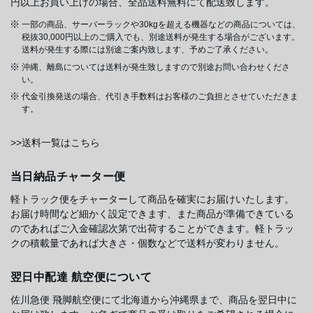
円以上お買い上げの場合、全品送料無料にて配送致します。
一部の商品、サーバーラックや30kgを超える機器などの商品については、
税抜30,000円以上のご購入でも、別途送料が発生する場合がございます。
送料が発生する際には別途ご案内致します、予めご了承ください。
沖縄、離島については送料が発生致しますので別途お問い合わせくださ
い。
代金引換発送の場合、代引き手数料はお客様のご負担とさせていただきま
す。
>>送料一覧はこちら
当日納品チャーター便
軽トラック便をチャーターして商品を確実にお届けいたします。
お届け時間など細かく設定できます、また商品が準備できている
のであればご入金確認次第で出荷することができます。軽トラッ
クの積載量であれば大きさ・個数などで送料が変わりません。
翌日中配達 航空便について
佐川急便 飛脚航空便にて北海道から沖縄県まで、商品を翌日中に