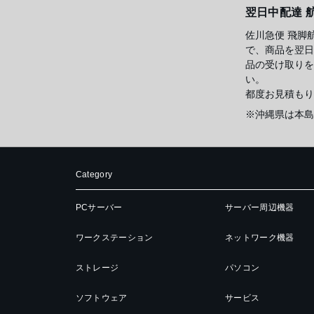
翌日中配達 
佐川急便 飛脚
で、商品を翌日
品の受け取りを
い。
都度お見積もり
※沖縄県は本島
Category
PCサーバー
サーバー周辺機器
ワークステーション
ネットワーク機器
ストレージ
パソコン
ソフトウェア
サービス