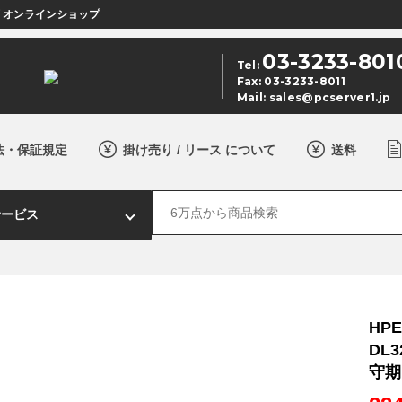
店 オンラインショップ
03-3233-801
Tel:
Fax: 03-3233-8011
Mail:
sales@pcserver1.jp
法・保証規定
掛け売り / リース について
送料
HPE
DL3
守期