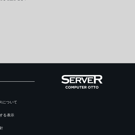
ースについて
する表示
針