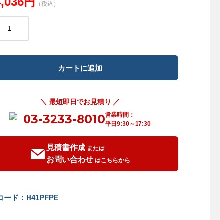
4,036円
（税込）
＼ 最短即日でお見積り ／
営業時間：
03-3233-8010
平日9:30～17:30
見積書作成
または
お問い合わせ
はこちらから
ード：H41PFPE