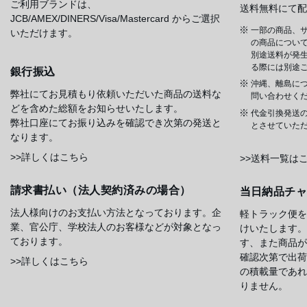
ご利用ブランドは、
送料無料にて配
JCB/AMEX/DINERS/Visa/Mastercard からご選択
一部の商品、サ
いただけます。
の商品について
別途送料が発
る際には別途
銀行振込
沖縄、離島に
弊社にてお見積もり依頼いただいた商品の送料な
問い合わせく
どを含めた総額をお知らせいたします。
代金引換発送
弊社口座にてお振り込みを確認でき次第の発送と
とさせていた
なります。
>>詳しくはこちら
>>送料一覧は
請求書払い（法人契約済みの場合）
当日納品チ
法人様向けのお支払い方法となっております。企
軽トラック便を
業、官公庁、学校法人のお客様などが対象となっ
けいたします。
ております。
す、また商品が
確認次第で出荷
>>詳しくはこちら
の積載量であれ
りません。