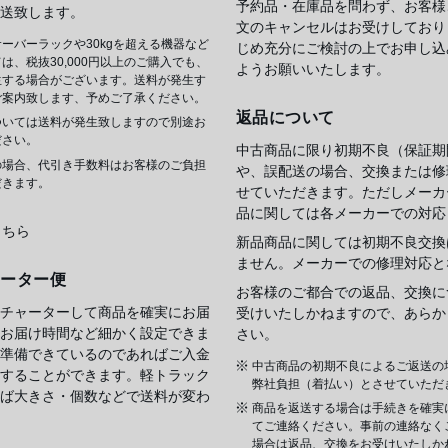
予約品・在庫品を問わず、お客様
送致します。
文のキャンセルはお受けしており
ーバーラックや30kgを超える機器など
じめ充分にご検討の上でお申し込
は、税抜30,000円以上のご購入でも、
ようお願いいたします。
生する場合がございます。送料が発生す
ご案内致します、予めご了承ください。
返品について
ついては送料が発生致しますので別途お
ださい。
中古商品に限り初期不良（保証期
の場合、代引き手数料はお客様のご負担
や、誤配送の場合、交換または修
だきます。
せていただきます。ただしメーカ
品に関しては各メーカーでの対応
こちら
新品商品に関しては初期不良交換
ません。メーカーでの修理対応と
ャーター便
お客様のご都合での返品、交換に
チャーターして商品を確実にお届
受けいたしかねますので、あらか
お届け時間など細かく設定できま
さい。
準備できているのであればご入金
中古商品の初期不良によるご返送の
することができます。軽トラック
弊社負担（着払い）とさせていただ
ば大きさ・個数などで送料が変わ
商品を返送する場合は手続きを確実
てご連絡ください。事前の連絡なく
場合は返品、交換をお受けいたしか