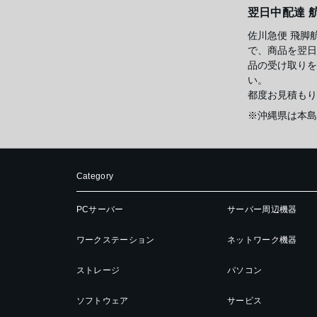
翌日中配達 
佐川急便 飛脚
で、商品を翌日
品の受け取りを
い。
都度お見積もり
※沖縄県は本島
Category
PCサーバー
サーバー周辺機器
ワークステーション
ネットワーク機器
ストレージ
パソコン
ソフトウェア
サービス