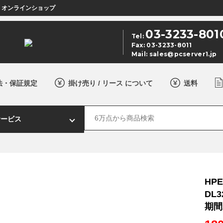
店 オンラインショップ
03-3233-801
Tel:
Fax: 03-3233-8011
Mail:
sales@pcserver1.jp
法・保証規定
掛け売り / リース について
送料
HPE
DL3
期間