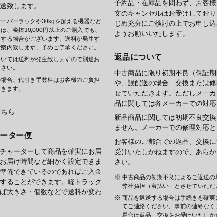
予約品・在庫品を問わず、お客様
送致します。
文のキャンセルはお受けしており
ーバーラックや30kgを超える機器など
じめ充分にご検討の上でお申し込
は、税抜30,000円以上のご購入でも、
ようお願いいたします。
生する場合がございます。送料が発生す
ご案内致します、予めご了承ください。
返品について
ついては送料が発生致しますので別途お
ださい。
中古商品に限り初期不良（保証期
の場合、代引き手数料はお客様のご負担
や、誤配送の場合、交換または修
だきます。
せていただきます。ただしメーカ
品に関しては各メーカーでの対応
こちら
新品商品に関しては初期不良交換
ません。メーカーでの修理対応と
ャーター便
お客様のご都合での返品、交換に
チャーターして商品を確実にお届
受けいたしかねますので、あらか
お届け時間など細かく設定できま
さい。
準備できているのであればご入金
中古商品の初期不良によるご返送の
することができます。軽トラック
弊社負担（着払い）とさせていただ
ば大きさ・個数などで送料が変わ
商品を返送する場合は手続きを確実
てご連絡ください。事前の連絡なく
場合は返品、交換をお受けいたしか