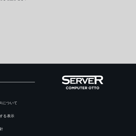
ースについて
する表示
針