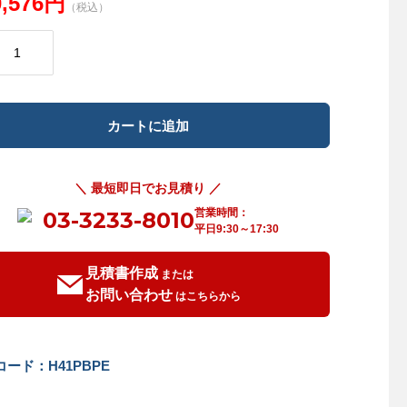
0,576円
（税込）
＼ 最短即日でお見積り ／
営業時間：
03-3233-8010
平日9:30～17:30
見積書作成
または
お問い合わせ
はこちらから
ード：H41PBPE