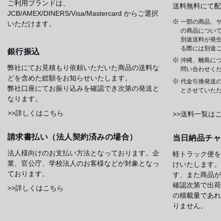
ご利用ブランドは、
送料無料にて配
JCB/AMEX/DINERS/Visa/Mastercard からご選択
一部の商品、サ
いただけます。
の商品について
別途送料が発
る際には別途
銀行振込
沖縄、離島に
弊社にてお見積もり依頼いただいた商品の送料な
問い合わせく
どを含めた総額をお知らせいたします。
代金引換発送
弊社口座にてお振り込みを確認でき次第の発送と
とさせていた
なります。
>>詳しくはこちら
>>送料一覧は
請求書払い（法人契約済みの場合）
当日納品チ
法人様向けのお支払い方法となっております。企
軽トラック便を
業、官公庁、学校法人のお客様などが対象となっ
けいたします。
ております。
す、また商品が
確認次第で出荷
>>詳しくはこちら
の積載量であれ
りません。