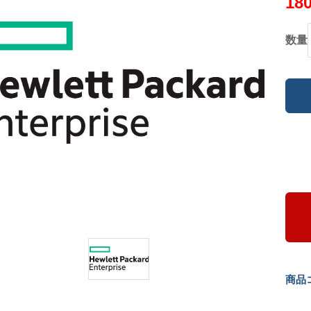
18
数量
商品コ